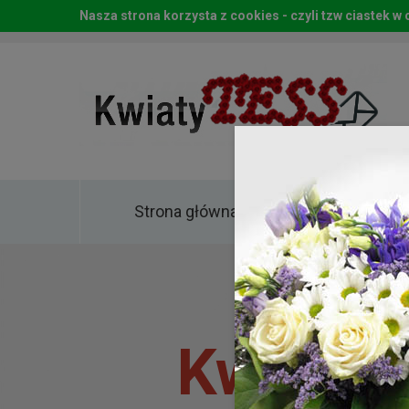
Nasza strona korzysta z cookies - czyli tzw ciastek 
Strona główna
Kwia
Kwiaty 