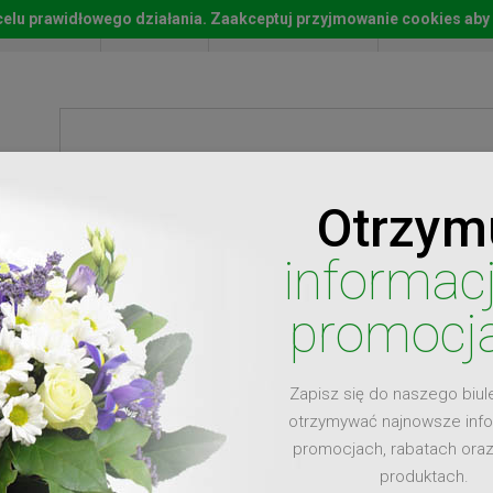
w celu prawidłowego działania. Zaakceptuj przyjmowanie cookies aby
Start
Moje konto
Lista życz
Otrzym
ty
Prezenty
Ży
informac
promocj
Zapisz się do naszego biul
dla
otrzymywać najnowsze inf
promocjach, rabatach ora
produktach.