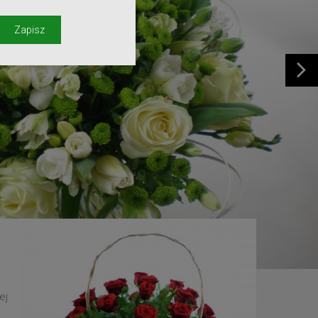
y
Zapisz
ej