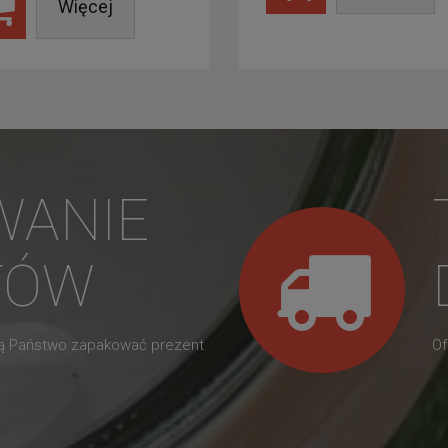
Więcej
WANIE
TÓW
gą Państwo zapakować prezent
Of