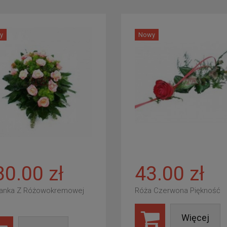
y
Nowy
80.00 zł
43.00 zł
anka Z Różowokremowej
Róża Czerwona Piękność
Więcej