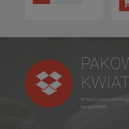
PAKO
KWIA
W naszej kwiaciarni mo
lub upominek.