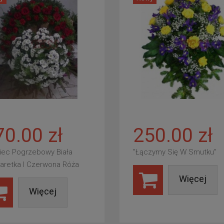
70.00 zł
250.00 zł
iec Pogrzebowy Biała
"Łączymy Się W Smutku"
aretka I Czerwona Róża
Więcej
Więcej