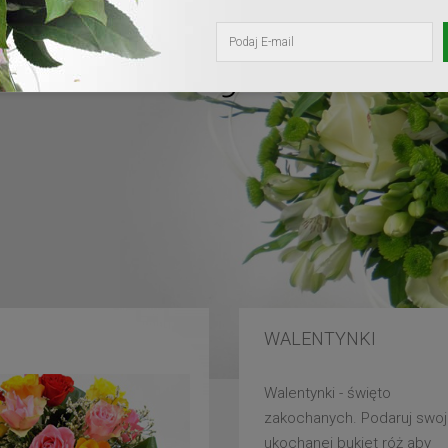
kochanej mam
WALENTYNKI
Walentynki - święto
zakochanych. Podaruj swoj
ukochanej bukiet róż aby