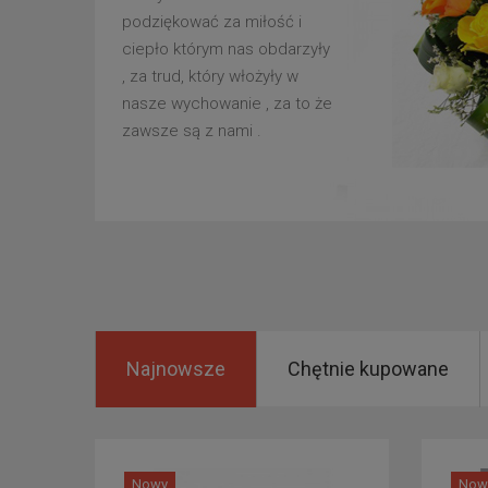
podziękować za miłość i
ciepło którym nas obdarzyły
, za trud, który włożyły w
nasze wychowanie , za to że
zawsze są z nami .
Najnowsze
Chętnie kupowane
Nowy
Now