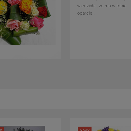
wiedziała , że ma w tobie
oparcie .
y
Nowy