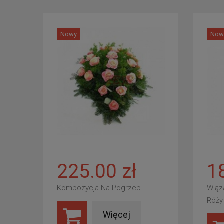
Nowy
Now
225.00 zł
1
Kompozycja Na Pogrzeb
Wiąz
Róży
Więcej