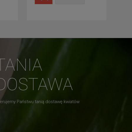
TANIA
DOSTAWA
erujemy Państwu tanią dostawę kwiatów