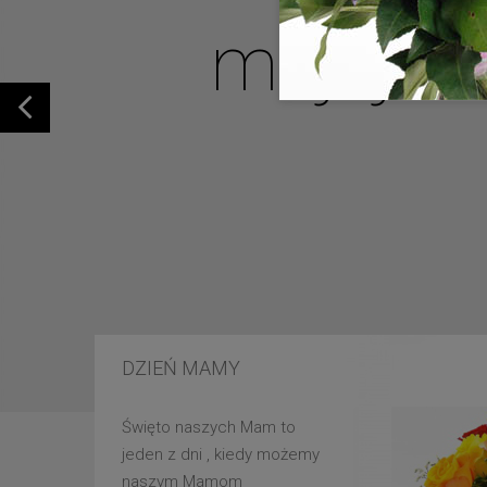
mojej u
DZIEŃ MAMY
Święto naszych Mam to
jeden z dni , kiedy możemy
naszym Mamom