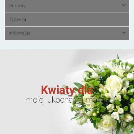
Prezenty
Życzenia
Informacje
Kwiaty dla
mojej ukochanej mamy