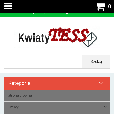
Nasza strona korzysta z cookies - czyli tzw ciastek w celu
0
prawidłowego działania. Zaakceptuj przyjmowanie cookies
aby korzystać z naszego serwisu.
Szukaj
Kategorie
Strona główna
Kwiaty