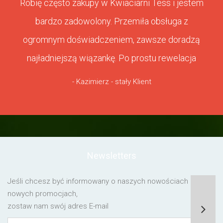
Robię często zakupy w Kwiaciarni Tess i jestem
bardzo zadowolony. Przemiła obsługa z
ogromnym doświadczeniem, zawsze doradzą
najładniejszą wiązankę. Po prostu rewelacja
- Kazimierz - stały Klient
Newsletters
Jeśli chcesz być informowany o naszych nowościach lub o
nowych promocjach,
zostaw nam swój adres E-mail