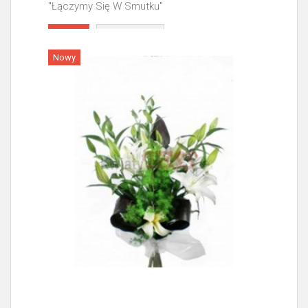
"Łączymy Się W Smutku"
Więcej
Nowy