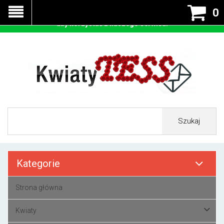
Nasza strona korzysta z cookies - czyli tzw ciastek w celu
0
prawidłowego działania. Zaakceptuj przyjmowanie cookies
aby korzystać z naszego serwisu.
Szukaj
Kategorie
Strona główna
Kwiaty