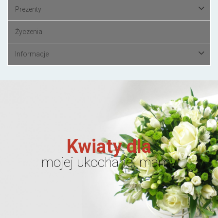
Prezenty
Życzenia
Informacje
Kwiaty dla
mojej ukochanej mamy