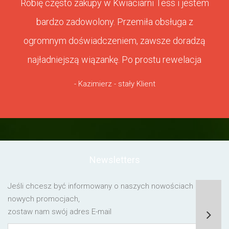
Robię często zakupy w Kwiaciarni Tess i jestem
bardzo zadowolony. Przemiła obsługa z
ogromnym doświadczeniem, zawsze doradzą
najładniejszą wiązankę. Po prostu rewelacja
- Kazimierz - stały Klient
Newsletters
Jeśli chcesz być informowany o naszych nowościach lub o
nowych promocjach,
zostaw nam swój adres E-mail