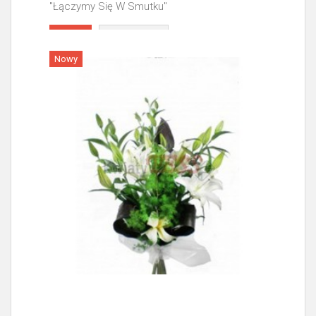
"Łączymy Się W Smutku"
Więcej
Nowy