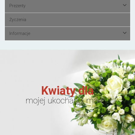
Prezenty
Życzenia
Informacje
Kwiaty dla
mojej ukochanej mamy