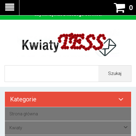
Nasza strona korzysta z cookies - czyli tzw ciastek w celu
0
prawidłowego działania. Zaakceptuj przyjmowanie cookies
aby korzystać z naszego serwisu.
Szukaj
Kategorie
Strona główna
Kwiaty