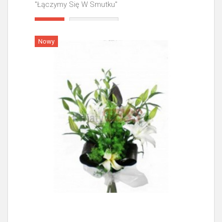
"Łączymy Się W Smutku"
Więcej
Nowy