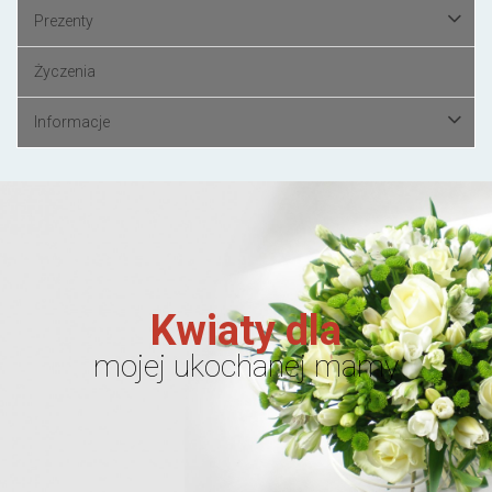
Prezenty
Życzenia
Informacje
Kwiaty dla
mojej ukochanej mamy