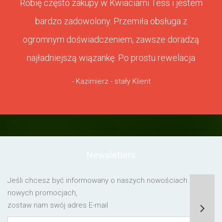
Robię często zakupy w Kwiaciarni Tess i jestem
bardzo zadowolony. Przemiła obsługa z
ogromnym doświadczeniem, zawsze doradzą
najładniejszą wiązankę. Po prostu rewelacja
- Kazimierz - stały Klient
Newsletters
Jeśli chcesz być informowany o naszych nowościach lub o
nowych promocjach,
zostaw nam swój adres E-mail