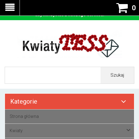
Nasza strona korzysta z cookies - czyli tzw ciastek w celu
0
prawidłowego działania. Zaakceptuj przyjmowanie cookies
aby korzystać z naszego serwisu.
Szukaj
Kategorie
Strona główna
Kwiaty