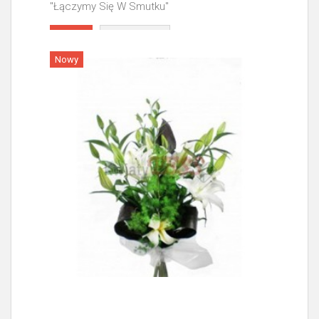
"Łączymy Się W Smutku"
Więcej
Nowy