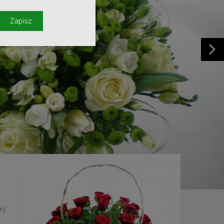
y
Zapisz
ej