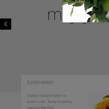
mojej u
DZIEŃ MAMY
Święto naszych Mam to
jeden z dni , kiedy możemy
naszym Mamom