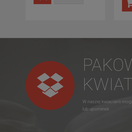
PAKO
KWIA
W naszej kwiaciarni mo
lub upominek.