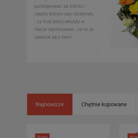
podziękować za miłość i
ciepło którym nas obdarzyły
, za trud, który włożyły w
nasze wychowanie , za to że
zawsze są z nami .
Najnowsze
Chętnie kupowane
Nowy
Now