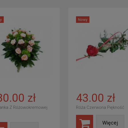
y
Nowy
80.00 zł
43.00 zł
anka Z Różowokremowej
Róża Czerwona Piękność
Więcej