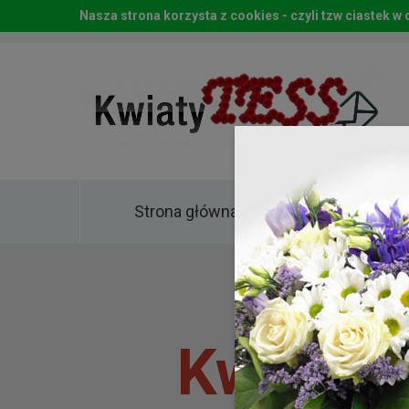
Nasza strona korzysta z cookies - czyli tzw ciastek 
Strona główna
Kwia
Kwiaty 