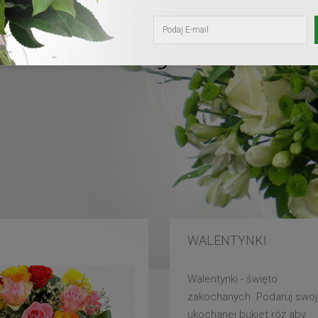
kochanej mam
WALENTYNKI
Walentynki - święto
zakochanych. Podaruj swoj
ukochanej bukiet róż aby