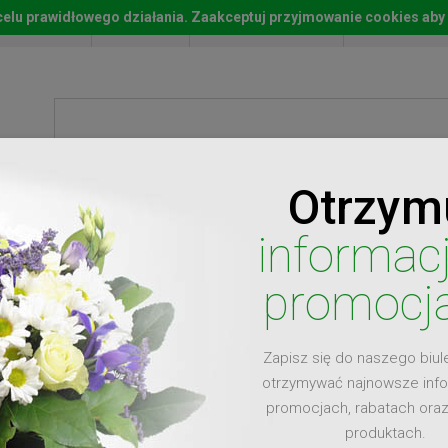
w celu prawidłowego działania. Zaakceptuj przyjmowanie cookies aby
Start
Moje konto
Lista życz
Otrzym
ty
Prezenty
Ży
informac
promocj
Zapisz się do naszego biul
dla
otrzymywać najnowsze inf
promocjach, rabatach ora
produktach.