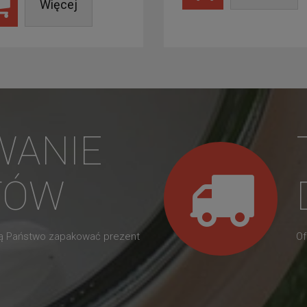
Więcej
WANIE
TÓW
gą Państwo zapakować prezent
Of