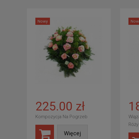
Nowy
Now
225.00 zł
1
Kompozycja Na Pogrzeb
Wiąz
Róży
Więcej