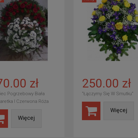
70.00 zł
250.00 zł
iec Pogrzebowy Biała
"Łączymy Się W Smutku"
aretka I Czerwona Róża
Więcej
Więcej