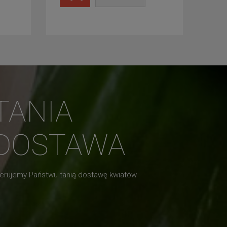
TANIA
DOSTAWA
erujemy Państwu tanią dostawę kwiatów