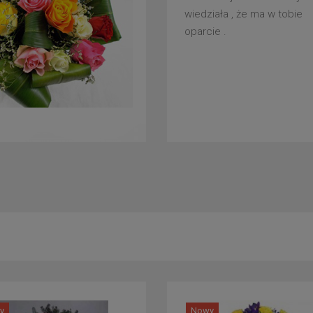
wiedziała , że ma w tobie
oparcie .
y
Nowy