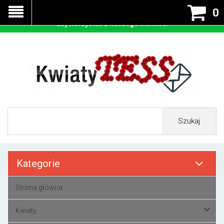
Nasza strona korzysta z cookies - czyli tzw ciastek w celu
0
prawidłowego działania. Zaakceptuj przyjmowanie cookies
aby korzystać z naszego serwisu.
Szukaj
Kategorie
Strona główna
Kwiaty