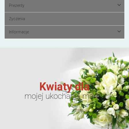
Prezenty
Życzenia
Informacje
Kwiaty dla
mojej ukochanej mamy