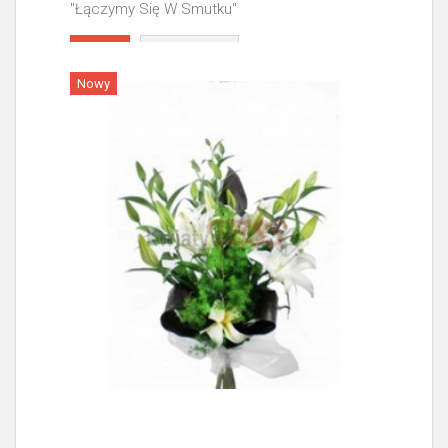
"Łączymy Się W Smutku"
Więcej
Nowy