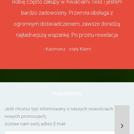
Robię często zakupy w Kwiaciarni Tess i jestem
bardzo zadowolony. Przemiła obsługa z
ogromnym doświadczeniem, zawsze doradzą
najładniejszą wiązankę. Po prostu rewelacja
- Kazimierz - stały Klient
Newsletters
Jeśli chcesz być informowany o naszych nowościach lub o
nowych promocjach,
zostaw nam swój adres E-mail