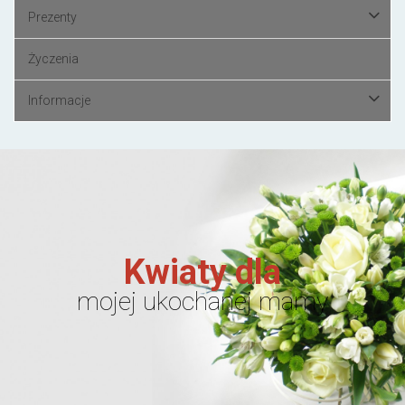
Prezenty
Życzenia
Informacje
Kwiaty dla
mojej ukochanej mamy