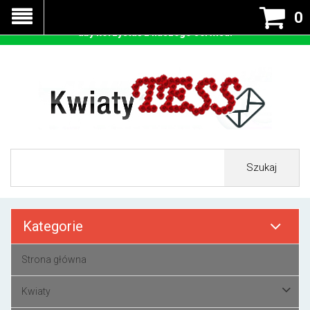
Nasza strona korzysta z cookies - czyli tzw ciastek w celu
0
prawidłowego działania. Zaakceptuj przyjmowanie cookies
aby korzystać z naszego serwisu.
Szukaj
Kategorie
Strona główna
Kwiaty