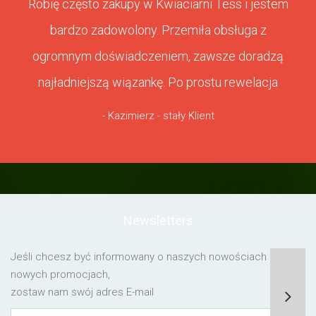
Robię często zakupy w Kwiaciarni Tess i jestem
bardzo zadowolony. Przemiła obsługa z
ogromnym doświadczeniem, zawsze doradzą
najładniejszą wiązankę. Po prostu rewelacja
- Kazimierz - stały Klient
Newsletters
Jeśli chcesz być informowany o naszych nowościach lub o
nowych promocjach,
zostaw nam swój adres E-mail