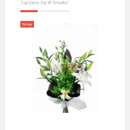
"Łączymy Się W Smutku"
Więcej
Nowy