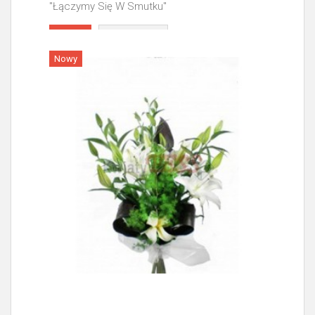
"Łączymy Się W Smutku"
Więcej
Nowy