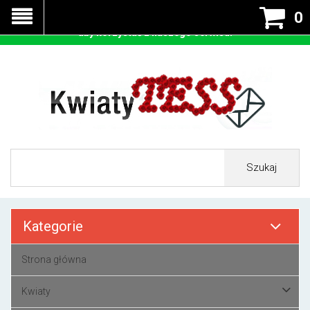
Nasza strona korzysta z cookies - czyli tzw ciastek w celu
0
prawidłowego działania. Zaakceptuj przyjmowanie cookies
aby korzystać z naszego serwisu.
Szukaj
Kategorie
Strona główna
Kwiaty