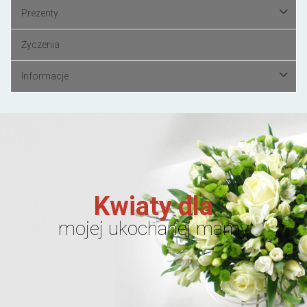
Prezenty
Życzenia
Informacje
Kwiaty dla
mojej ukochanej mamy