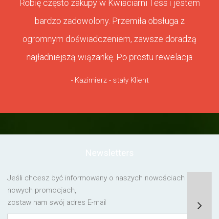
Robię często zakupy w Kwiaciarni Tess i jestem
bardzo zadowolony. Przemiła obsługa z
ogromnym doświadczeniem, zawsze doradzą
najładniejszą wiązankę. Po prostu rewelacja
- Kazimierz - stały Klient
Newsletters
Jeśli chcesz być informowany o naszych nowościach lub o
nowych promocjach,
zostaw nam swój adres E-mail