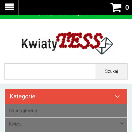
Nasza strona korzysta z cookies - czyli tzw ciastek w celu
0
prawidłowego działania. Zaakceptuj przyjmowanie cookies
aby korzystać z naszego serwisu.
Szukaj
Kategorie
Strona główna
Kwiaty