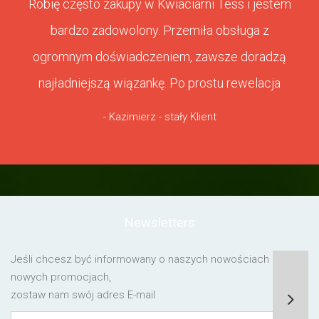
Robię często zakupy w Kwiaciarni Tess i jestem
bardzo zadowolony. Przemiła obsługa z
ogromnym doświadczeniem, zawsze doradzą
najładniejszą wiązankę. Po prostu rewelacja
- Kazimierz - stały Klient
Newsletters
Jeśli chcesz być informowany o naszych nowościach lub o
nowych promocjach,
zostaw nam swój adres E-mail