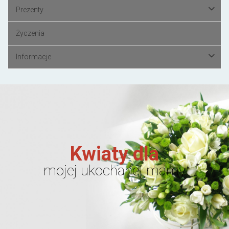
Prezenty
Życzenia
Informacje
Kwiaty dla
mojej ukochanej mamy