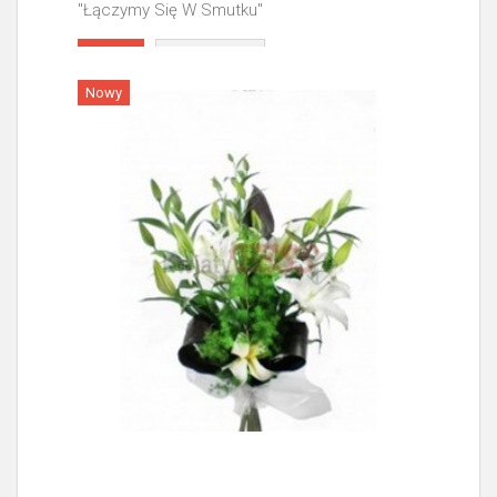
"Łączymy Się W Smutku"
Więcej
Nowy