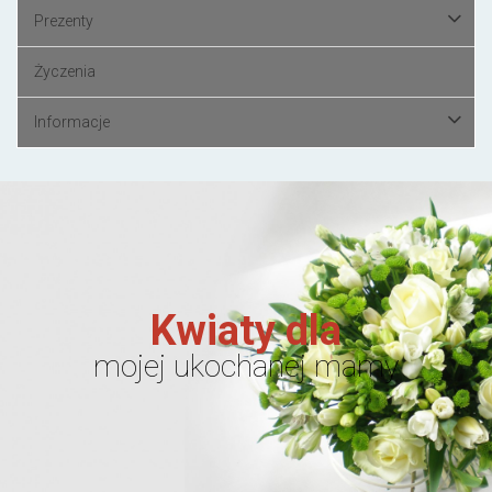
Prezenty
Życzenia
Informacje
Kwiaty dla
mojej ukochanej mamy