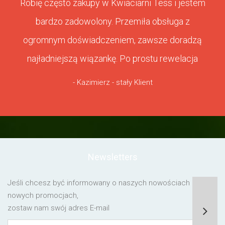
Robię często zakupy w Kwiaciarni Tess i jestem
bardzo zadowolony. Przemiła obsługa z
ogromnym doświadczeniem, zawsze doradzą
najładniejszą wiązankę. Po prostu rewelacja
- Kazimierz - stały Klient
Newsletters
Jeśli chcesz być informowany o naszych nowościach lub o
nowych promocjach,
zostaw nam swój adres E-mail