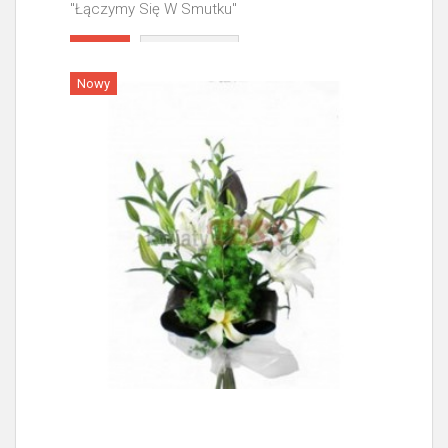
"Łączymy Się W Smutku"
Więcej
Nowy