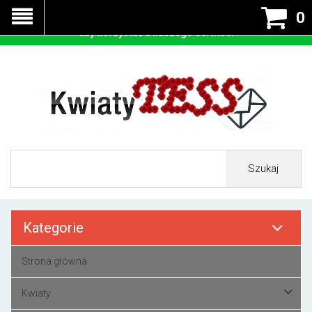
Nasza strona korzysta z cookies - czyli tzw ciastek w celu
0
prawidłowego działania. Zaakceptuj przyjmowanie cookies
aby korzystać z naszego serwisu.
Szukaj
Kategorie
Strona główna
Kwiaty