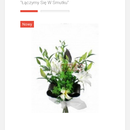
"Łączymy Się W Smutku"
Więcej
Nowy