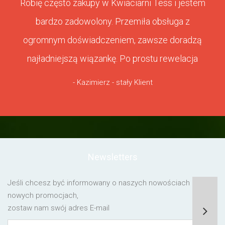
Robię często zakupy w Kwiaciarni Tess i jestem
bardzo zadowolony. Przemiła obsługa z
ogromnym doświadczeniem, zawsze doradzą
najładniejszą wiązankę. Po prostu rewelacja
- Kazimierz - stały Klient
Newsletters
Jeśli chcesz być informowany o naszych nowościach lub o
nowych promocjach,
zostaw nam swój adres E-mail