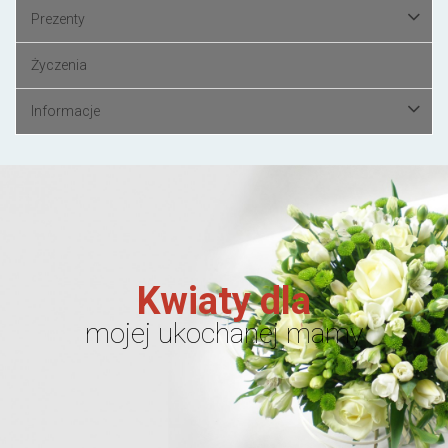
Prezenty
Życzenia
Informacje
Kwiaty dla
mojej ukochanej mamy