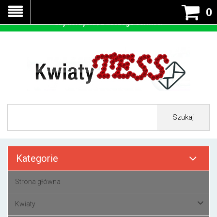
Nasza strona korzysta z cookies - czyli tzw ciastek w celu
0
prawidłowego działania. Zaakceptuj przyjmowanie cookies
aby korzystać z naszego serwisu.
Szukaj
Kategorie
Strona główna
Kwiaty