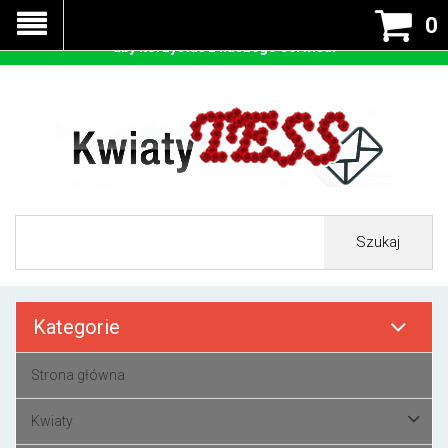
Nasza strona korzysta z cookies - czyli tzw ciastek w celu
0
prawidłowego działania. Zaakceptuj przyjmowanie cookies
aby korzystać z naszego serwisu.
Szukaj
Kategorie
Strona główna
Kwiaty