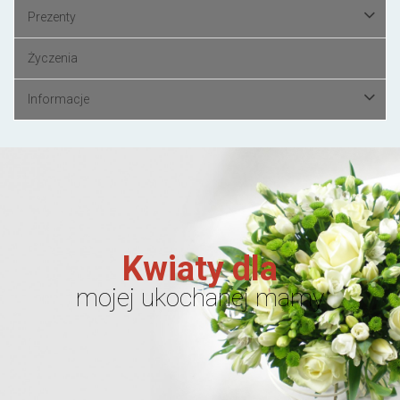
Prezenty
Życzenia
Informacje
Kwiaty dla
mojej ukochanej mamy