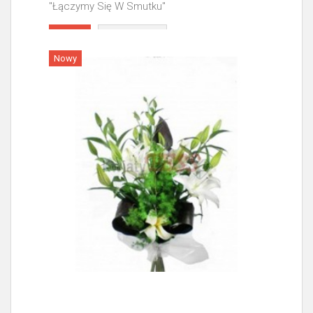
"Łączymy Się W Smutku"
Więcej
Nowy