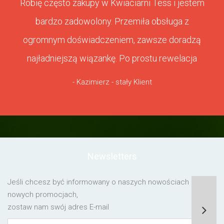
Robię często zakupy w Kwiaciarni Tess i jestem
bardzo zadowolony. Przemiła obsługa z
ogromnym doświadczeniem, zawsze doradzą
najładniejszą wiązankę. Po prostu rewelacja
- Kazimierz - stały Klient
Newsletters
Jeśli chcesz być informowany o naszych nowościach lub o
nowych promocjach,
zostaw nam swój adres E-mail