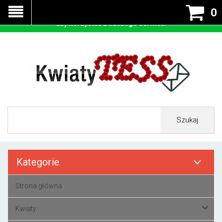
Nasza strona korzysta z cookies - czyli tzw ciastek w celu
0
prawidłowego działania. Zaakceptuj przyjmowanie cookies
aby korzystać z naszego serwisu.
Szukaj
Kategorie
Strona główna
Kwiaty