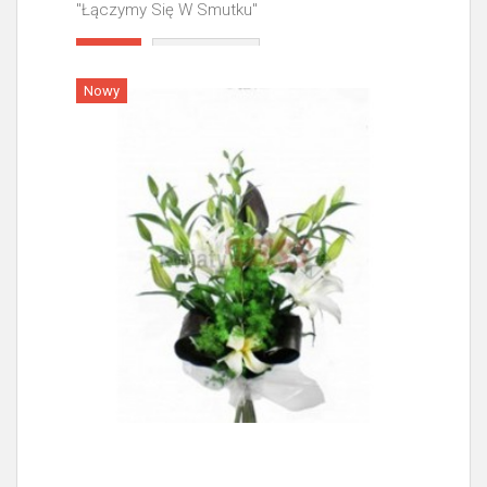
"Łączymy Się W Smutku"
Więcej
Nowy