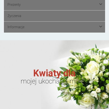
Prezenty
Życzenia
Informacje
Kwiaty dla
mojej ukochanej mamy