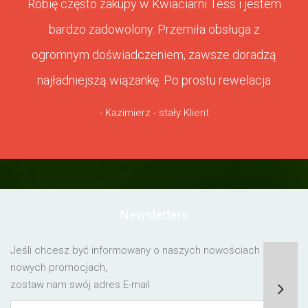
Robię często zakupy w Kwiaciarni Tess i jestem
bardzo zadowolony. Przemiła obsługa z
ogromnym doświadczeniem, zawsze doradzą
najładniejszą wiązankę. Po prostu rewelacja
- Kazimierz - stały Klient
Newsletters
Jeśli chcesz być informowany o naszych nowościach lub o
nowych promocjach,
zostaw nam swój adres E-mail