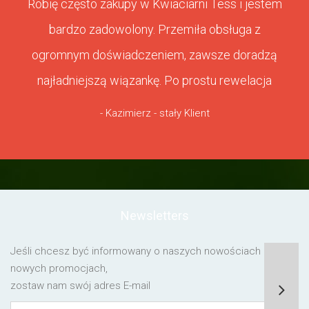
Robię często zakupy w Kwiaciarni Tess i jestem
bardzo zadowolony. Przemiła obsługa z
ogromnym doświadczeniem, zawsze doradzą
najładniejszą wiązankę. Po prostu rewelacja
- Kazimierz - stały Klient
Newsletters
Jeśli chcesz być informowany o naszych nowościach lub o
nowych promocjach,
zostaw nam swój adres E-mail