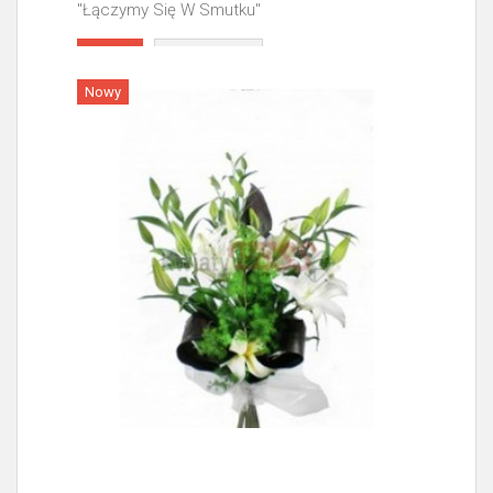
"Łączymy Się W Smutku"
Więcej
Nowy