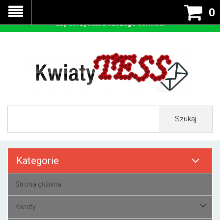
Nasza strona korzysta z cookies - czyli tzw ciastek w celu
0
prawidłowego działania. Zaakceptuj przyjmowanie cookies
aby korzystać z naszego serwisu.
Szukaj
Kategorie
Strona główna
Kwiaty