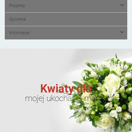
Prezenty
Życzenia
Informacje
Kwiaty dla
mojej ukochanej mamy