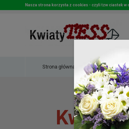
Nasza strona korzysta z cookies - czyli tzw ciastek 
Strona główna
Kwia
Kwiaty 