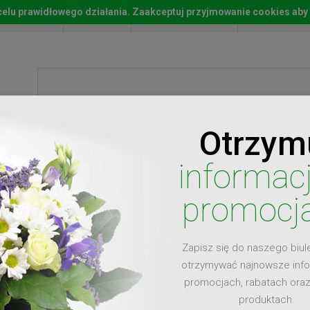
w celu prawidłowego działania. Zaakceptuj przyjmowanie cookies aby
Start
Moje konto
Lista życz
Otrzym
ty
Prezenty
Ży
informac
promocj
Zapisz się do naszego biul
dla
otrzymywać najnowsze inf
promocjach, rabatach ora
produktach.