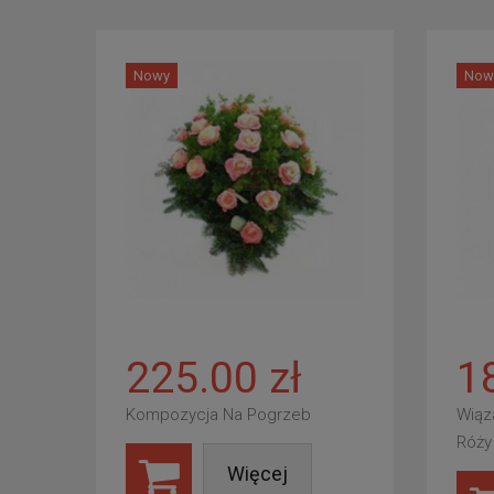
Nowy
Now
225.00 zł
1
Kompozycja Na Pogrzeb
Wiąz
Róży
Więcej