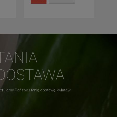
TANIA
DOSTAWA
erujemy Państwu tanią dostawę kwiatów