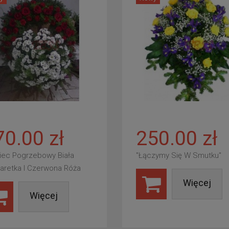
70.00 zł
250.00 zł
iec Pogrzebowy Biała
"Łączymy Się W Smutku"
aretka I Czerwona Róża
Więcej
Więcej