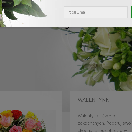
kochanej mam
WALENTYNKI
Walentynki - święto
zakochanych. Podaruj swoj
ukochanej bukiet róż aby