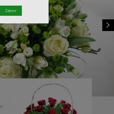
y
Zapisz
ej