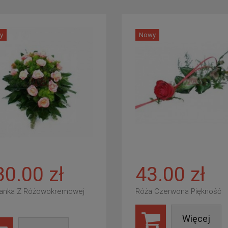
y
Nowy
80.00 zł
43.00 zł
anka Z Różowokremowej
Róża Czerwona Piękność
Więcej