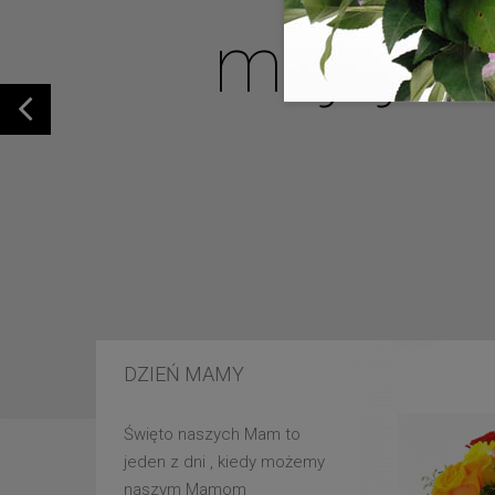
mojej u
DZIEŃ MAMY
Święto naszych Mam to
jeden z dni , kiedy możemy
naszym Mamom