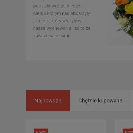
podziękować za miłość i
ciepło którym nas obdarzyły
, za trud, który włożyły w
nasze wychowanie , za to że
zawsze są z nami .
Najnowsze
Chętnie kupowane
Nowy
Now