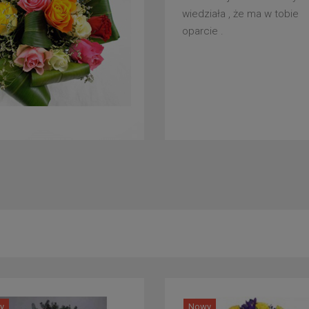
wiedziała , że ma w tobie
oparcie .
y
Nowy