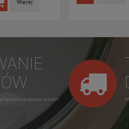
Więcej
WANIE
TÓW
gą Państwo zapakować prezent
Of