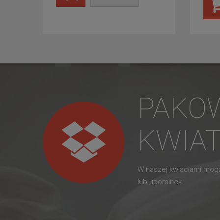
PAKO
KWIA
W naszej kwiaciarni mo
lub upominek.