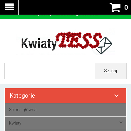
Nasza strona korzysta z cookies - czyli tzw ciastek w celu
0
prawidłowego działania. Zaakceptuj przyjmowanie cookies
aby korzystać z naszego serwisu.
Szukaj
Kategorie
Strona główna
Kwiaty