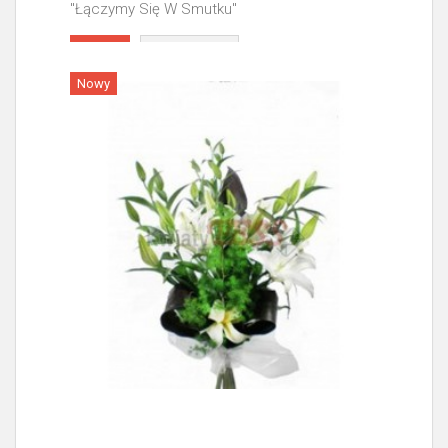
"Łączymy Się W Smutku"
Więcej
Nowy