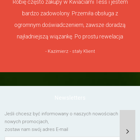
Robię często zakupy w Kwiaciarni Tess i jestem
bardzo zadowolony. Przemiła obsługa z
ogromnym doświadczeniem, zawsze doradzą
najładniejszą wiązankę. Po prostu rewelacja
- Kazimierz - stały Klient
Newsletters
Jeśli chcesz być informowany o naszych nowościach lub o
nowych promocjach,
zostaw nam swój adres E-mail