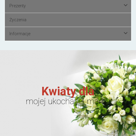
Prezenty
Życzenia
Informacje
Kwiaty dla
mojej ukochanej mamy