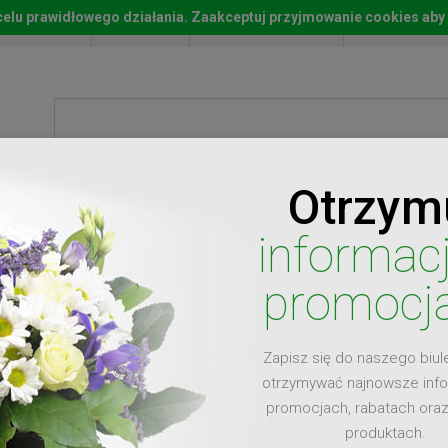
w celu prawidłowego działania. Zaakceptuj przyjmowanie cookies aby
Start
Moje konto
Lista życz
Otrzym
ty
Prezenty
Ży
informac
promocj
Zapisz się do naszego biul
dla
otrzymywać najnowsze inf
promocjach, rabatach ora
produktach.