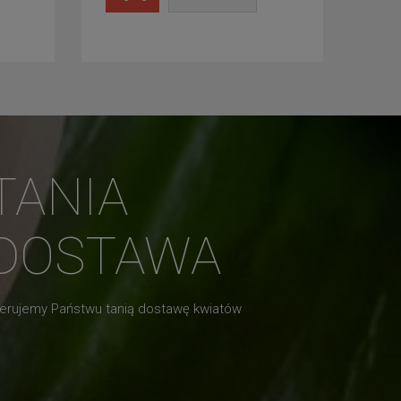
TANIA
DOSTAWA
erujemy Państwu tanią dostawę kwiatów