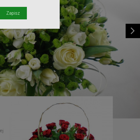
y
Zapisz
ej