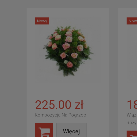
Nowy
Now
225.00 zł
1
Kompozycja Na Pogrzeb
Wiąz
Róży
Więcej