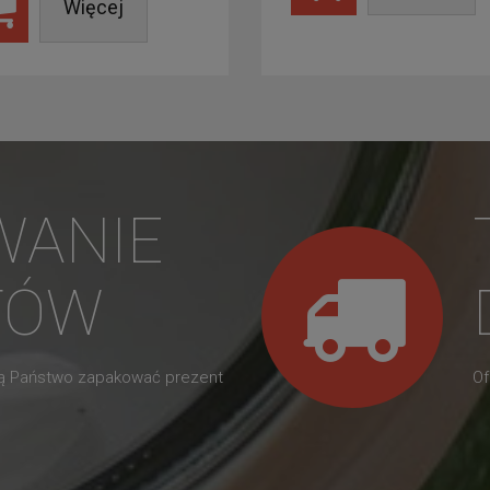
Więcej
WANIE
TÓW
gą Państwo zapakować prezent
Of