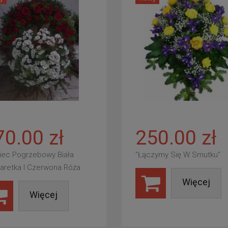
70.00 zł
250.00 zł
iec Pogrzebowy Biała
"Łączymy Się W Smutku"
aretka I Czerwona Róża
Więcej
Więcej