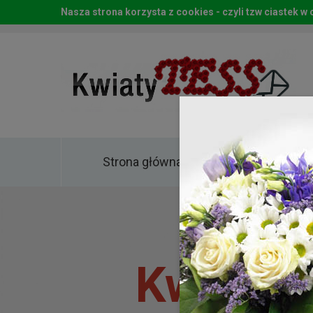
Nasza strona korzysta z cookies - czyli tzw ciastek 
Strona główna
Kwia
Kwiaty 