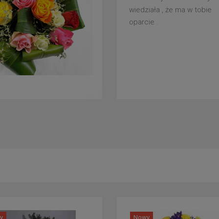
wiedziała , że ma w tobie
oparcie .
y
Nowy