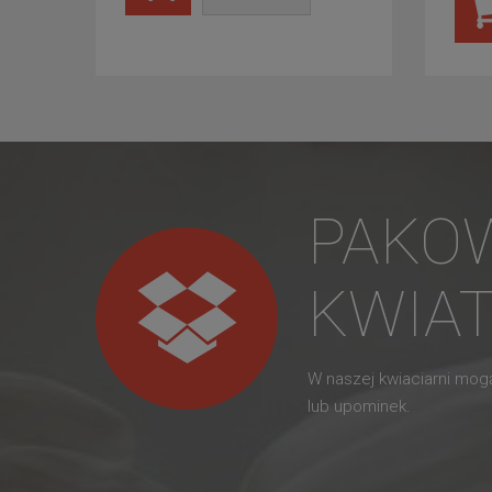
PAKO
KWIA
W naszej kwiaciarni mo
lub upominek.