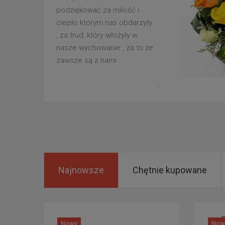
podziękować za miłość i
ciepło którym nas obdarzyły
, za trud, który włożyły w
nasze wychowanie , za to że
zawsze są z nami .
Najnowsze
Chętnie kupowane
Nowy
Now