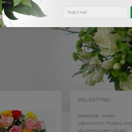
kochanej mam
WALENTYNKI
Walentynki - święto
zakochanych. Podaruj swoj
ukochanej bukiet róż aby