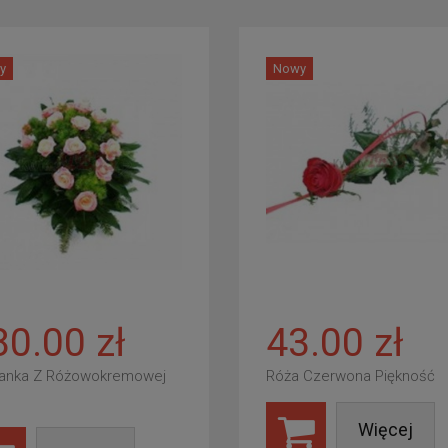
y
Nowy
80.00 zł
43.00 zł
anka Z Różowokremowej
Róża Czerwona Piękność
Więcej