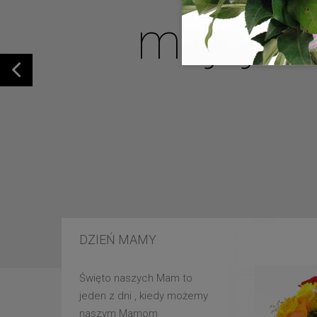
mojej u
DZIEŃ MAMY
Święto naszych Mam to
jeden z dni , kiedy możemy
naszym Mamom