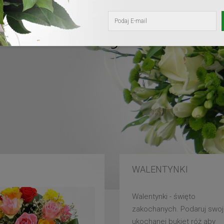
kochanej mam
WALENTYNKI
Walentynki - święto
zakochanych. Podaruj swoj
ukochanej bukiet róż aby