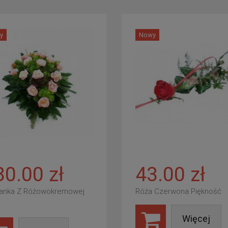
y
Nowy
80.00 zł
43.00 zł
anka Z Różowokremowej
Róża Czerwona Piękność
Więcej