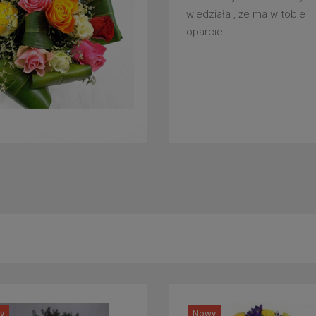
wiedziała , że ma w tobie
oparcie .
y
Nowy