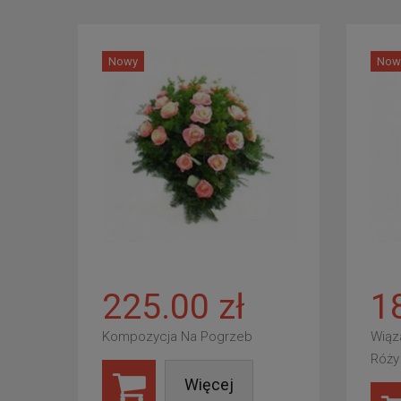
Nowy
Now
225.00 zł
1
Kompozycja Na Pogrzeb
Wiąz
Róży
Więcej