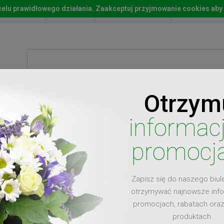
w celu prawidłowego działania. Zaakceptuj przyjmowanie cookies aby
Start
Moje konto
Lista życz
Otrzym
ty
Prezenty
Ży
informac
promocj
Zapisz się do naszego biul
dla
otrzymywać najnowsze inf
promocjach, rabatach ora
produktach.