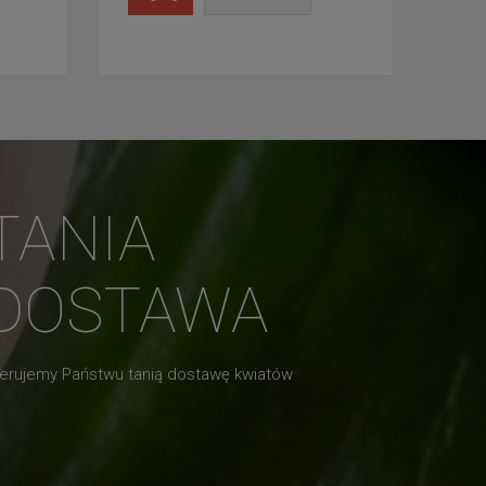
TANIA
DOSTAWA
erujemy Państwu tanią dostawę kwiatów