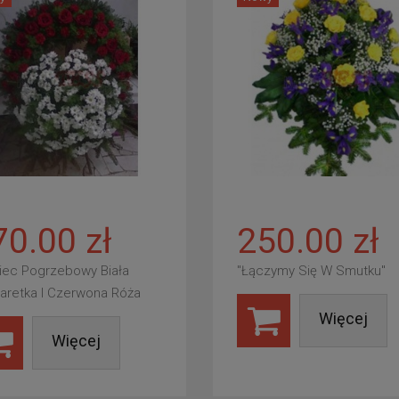
70.00 zł
250.00 zł
iec Pogrzebowy Biała
"Łączymy Się W Smutku"
aretka I Czerwona Róża
Więcej
Więcej