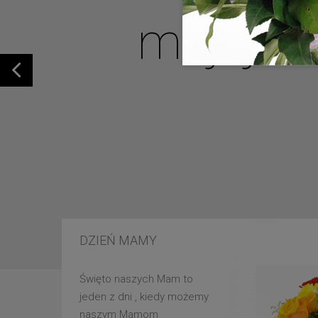
mojej u
DZIEŃ MAMY
Święto naszych Mam to
jeden z dni , kiedy możemy
naszym Mamom