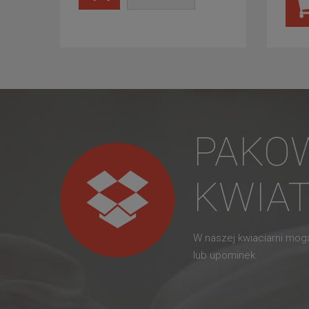
PAKO
KWIA
W naszej kwiaciarni mo
lub upominek.