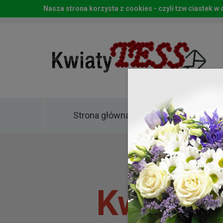
Nasza strona korzysta z cookies - czyli tzw ciastek 
Strona główna
Kwia
Kwiaty 