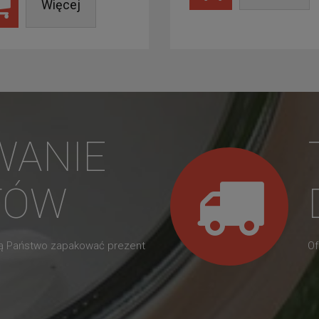
Więcej
WANIE
TÓW
gą Państwo zapakować prezent
Of