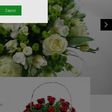
y
Zapisz
ej