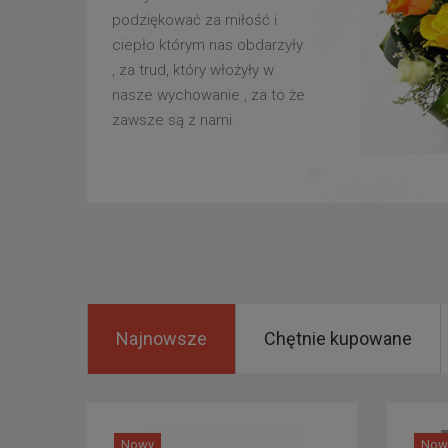
podziękować za miłość i
ciepło którym nas obdarzyły
, za trud, który włożyły w
nasze wychowanie , za to że
zawsze są z nami .
Najnowsze
Chętnie kupowane
Nowy
Now