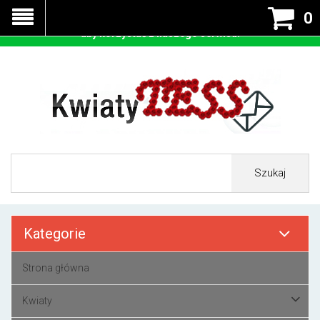
Nasza strona korzysta z cookies - czyli tzw ciastek w celu
0
prawidłowego działania. Zaakceptuj przyjmowanie cookies
aby korzystać z naszego serwisu.
Szukaj
Kategorie
Strona główna
Kwiaty