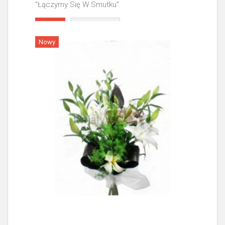
"Łączymy Się W Smutku"
Więcej
Nowy