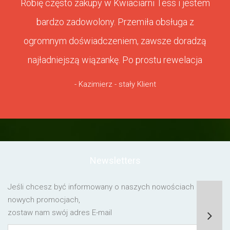
Robię często zakupy w Kwiaciarni Tess i jestem
bardzo zadowolony. Przemiła obsługa z
ogromnym doświadczeniem, zawsze doradzą
najładniejszą wiązankę. Po prostu rewelacja
- Kazimierz - stały Klient
Newsletters
Jeśli chcesz być informowany o naszych nowościach lub o
nowych promocjach,
zostaw nam swój adres E-mail