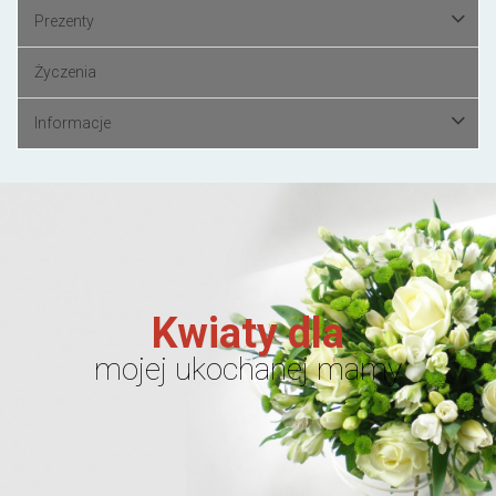
Prezenty
Życzenia
Informacje
Kwiaty dla
mojej ukochanej mamy