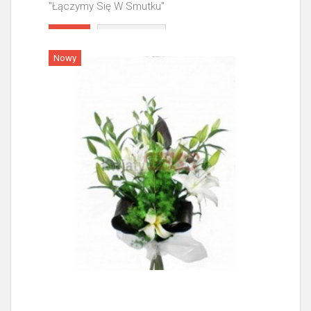
"Łączymy Się W Smutku"
Więcej
Nowy