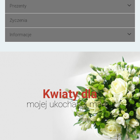
Prezenty
Życzenia
Informacje
Kwiaty dla
mojej ukochanej mamy