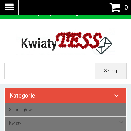
Nasza strona korzysta z cookies - czyli tzw ciastek w celu
0
prawidłowego działania. Zaakceptuj przyjmowanie cookies
aby korzystać z naszego serwisu.
Szukaj
Kategorie
Strona główna
Kwiaty