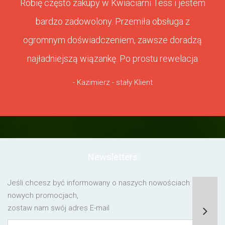
Robię często zakupy w Kwiaciarni Tess i jestem
bardzo zadowolony. Przemiła obsługa z
ogromnym doświadczeniem, zawsze doradzą
najładniejszą wiązankę. Po prostu rewelacja
- Kazimierz - stały Klient
Newsletters
Jeśli chcesz być informowany o naszych nowościach lub o
nowych promocjach,
zostaw nam swój adres E-mail