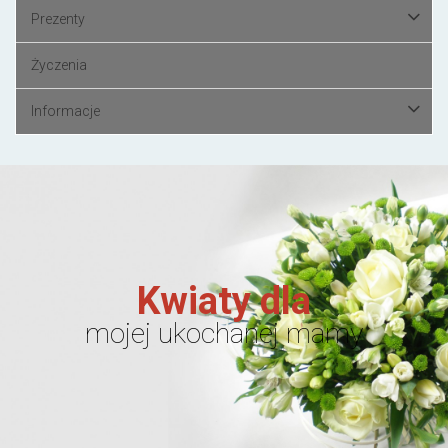
Prezenty
Życzenia
Informacje
Kwiaty dla
mojej ukochanej mamy