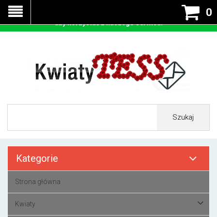
Nasza strona korzysta z cookies - czyli tzw ciastek w celu
0
prawidłowego działania. Zaakceptuj przyjmowanie cookies
aby korzystać z naszego serwisu.
Szukaj
Kategorie
Strona główna
Kwiaty