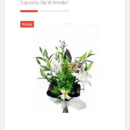
"Łączymy Się W Smutku"
Więcej
Nowy