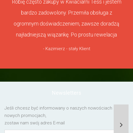
Robię często zakupy w Kwiaciarni Tess i jestem
bardzo zadowolony. Przemiła obsługa z
ogromnym doświadczeniem, zawsze doradzą
najładniejszą wiązankę. Po prostu rewelacja
- Kazimierz - stały Klient
Newsletters
Jeśli chcesz być informowany o naszych nowościach lub o
nowych promocjach,
zostaw nam swój adres E-mail