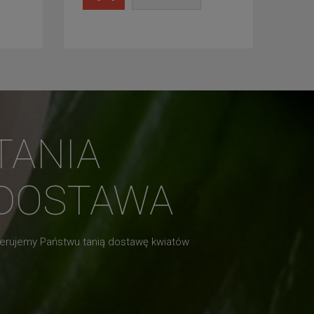
TANIA
DOSTAWA
erujemy Państwu tanią dostawę kwiatów