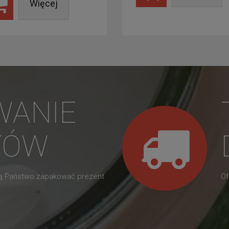
Więcej
WANIE
TÓW
gą Państwo zapakować prezent
Of