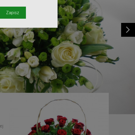
y
Zapisz
ej