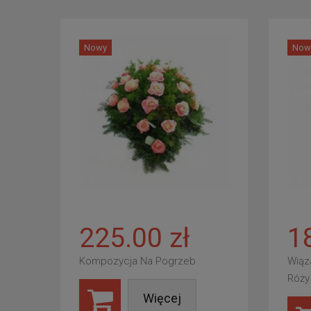
Nowy
Now
225.00 zł
1
Kompozycja Na Pogrzeb
Wiąz
Róży
Więcej