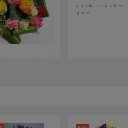
wiedziała , że ma w tobie
oparcie .
y
Nowy