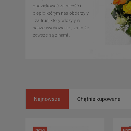
podziękować za miłość i
ciepło którym nas obdarzyły
, za trud, który włożyły w
nasze wychowanie , za to że
zawsze są z nami .
Najnowsze
Chętnie kupowane
Nowy
Now