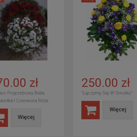
70.00 zł
250.00 zł
iec Pogrzebowy Biała
"Łączymy Się W Smutku"
aretka I Czerwona Róża
Więcej
Więcej