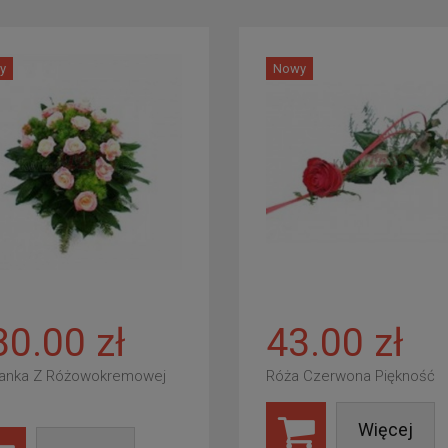
y
Nowy
80.00 zł
43.00 zł
anka Z Różowokremowej
Róża Czerwona Piękność
Więcej