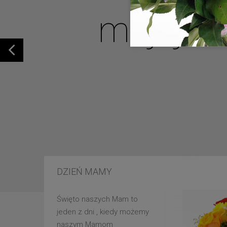
mojej u
DZIEŃ MAMY
Święto naszych Mam to
jeden z dni , kiedy możemy
naszym Mamom