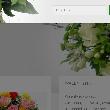
kochanej mam
WALENTYNKI
Walentynki - święto
zakochanych. Podaruj swoj
ukochanej bukiet róż aby