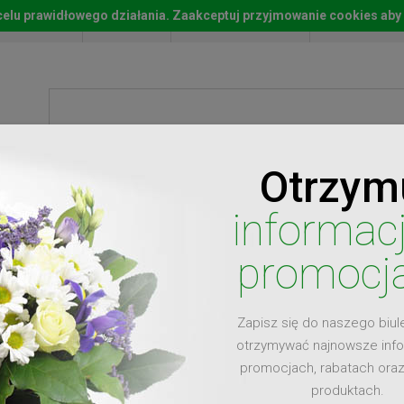
w celu prawidłowego działania. Zaakceptuj przyjmowanie cookies aby
Start
Moje konto
Lista życz
Otrzym
ty
Prezenty
Ży
informac
promocj
Zapisz się do naszego biul
dla
otrzymywać najnowsze inf
promocjach, rabatach ora
produktach.