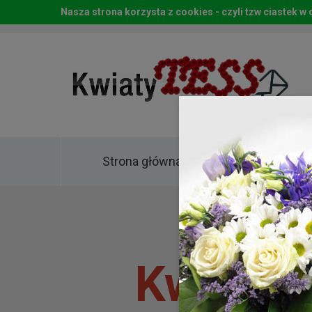
Nasza strona korzysta z cookies - czyli tzw ciastek 
Strona główna
Kwia
Kwiaty 