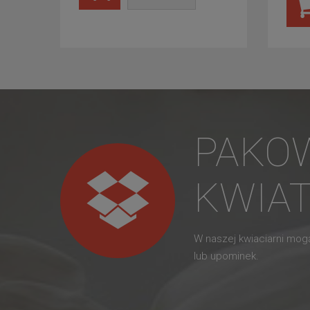
PAKO
KWIA
W naszej kwiaciarni mo
lub upominek.