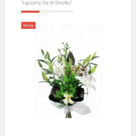
"Łączymy Się W Smutku"
Więcej
Nowy