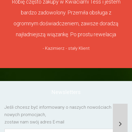
Robię często zakupy w Kwiaciarni Tess i jestem
bardzo zadowolony. Przemiła obsługa z
ogromnym doświadczeniem, zawsze doradzą
najładniejszą wiązankę. Po prostu rewelacja
- Kazimierz - stały Klient
Newsletters
Jeśli chcesz być informowany o naszych nowościach lub o
nowych promocjach,
zostaw nam swój adres E-mail