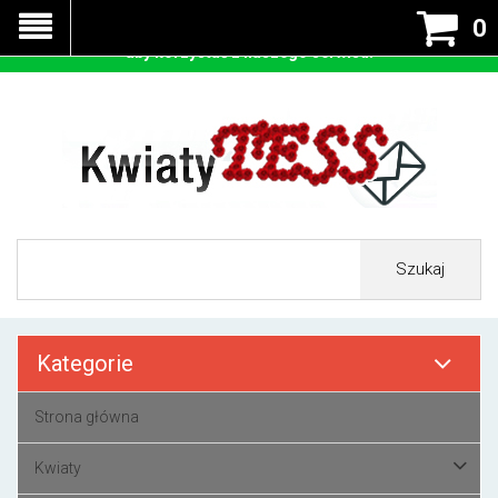
Nasza strona korzysta z cookies - czyli tzw ciastek w celu
0
prawidłowego działania. Zaakceptuj przyjmowanie cookies
aby korzystać z naszego serwisu.
Szukaj
Kategorie
Strona główna
Kwiaty