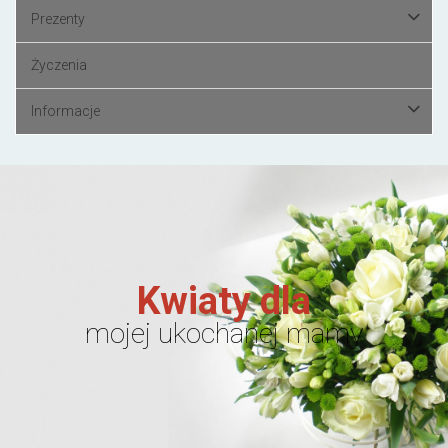
Prezenty
Życzenia
Informacje
Kwiaty dla
mojej ukochanej mamy