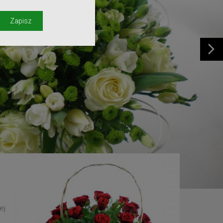
y
Zapisz
ej