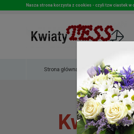
Nasza strona korzysta z cookies - czyli tzw ciastek 
Strona główna
Kwia
Kwiaty 