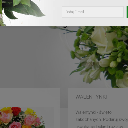
kochanej mam
WALENTYNKI
Walentynki - święto
zakochanych. Podaruj swoj
ukochanej bukiet róż aby