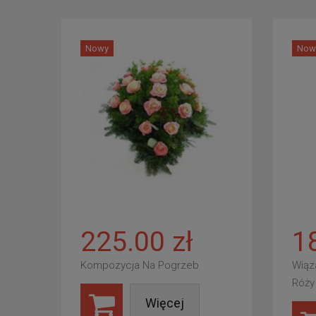
Nowy
Now
225.00 zł
1
Kompozycja Na Pogrzeb
Wiąz
Róży
Więcej