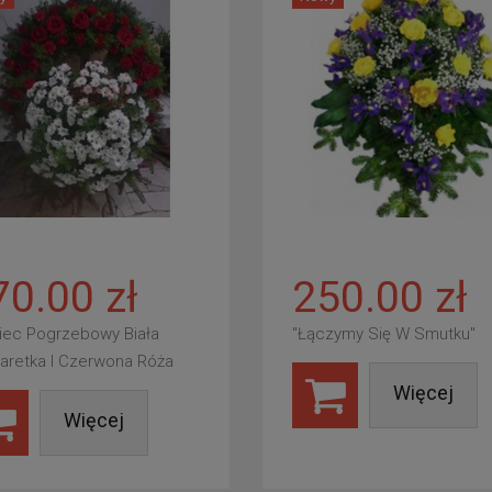
70.00 zł
250.00 zł
iec Pogrzebowy Biała
"Łączymy Się W Smutku"
aretka I Czerwona Róża
Więcej
Więcej