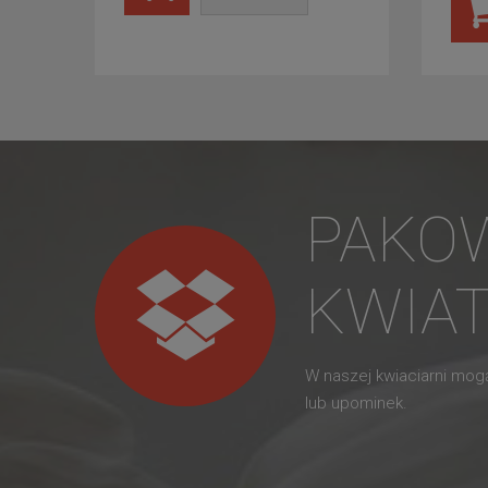
PAKO
KWIA
W naszej kwiaciarni mo
lub upominek.