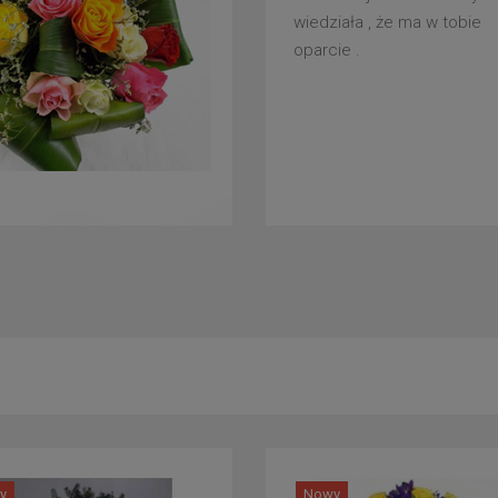
wiedziała , że ma w tobie
oparcie .
y
Nowy