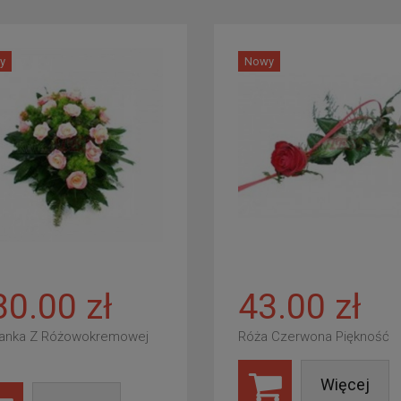
y
Nowy
80.00 zł
43.00 zł
anka Z Różowokremowej
Róża Czerwona Piękność
Więcej