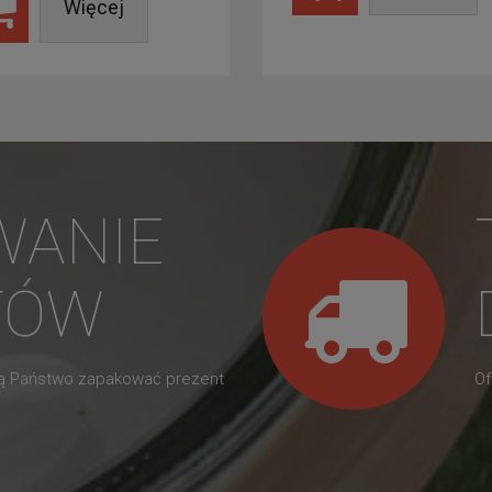
Więcej
WANIE
TÓW
gą Państwo zapakować prezent
Of