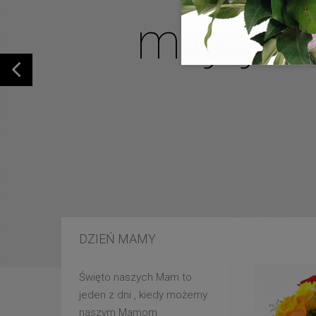
mojej u
DZIEŃ MAMY
Święto naszych Mam to
jeden z dni , kiedy możemy
naszym Mamom