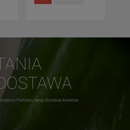
TANIA
DOSTAWA
erujemy Państwu tanią dostawę kwiatów