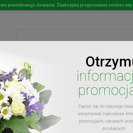
w celu prawidłowego działania. Zaakceptuj przyjmowanie cookies aby
Start
Moje konto
Lista życz
Otrzym
ty
Prezenty
Ży
informac
promocj
Zapisz się do naszego biul
dla
otrzymywać najnowsze inf
promocjach, rabatach ora
produktach.