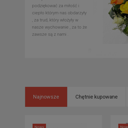
podziękować za miłość i
ciepło którym nas obdarzyły
, za trud, który włożyły w
nasze wychowanie , za to że
zawsze są z nami .
Najnowsze
Chętnie kupowane
Nowy
Now