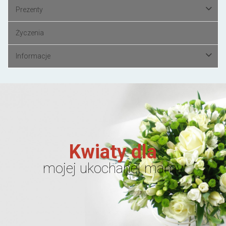
Prezenty
Życzenia
Informacje
Kwiaty dla
mojej ukochanej mamy