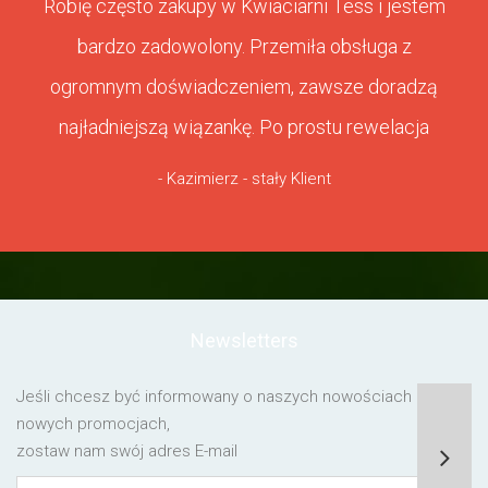
Robię często zakupy w Kwiaciarni Tess i jestem
bardzo zadowolony. Przemiła obsługa z
ogromnym doświadczeniem, zawsze doradzą
najładniejszą wiązankę. Po prostu rewelacja
- Kazimierz - stały Klient
Newsletters
Jeśli chcesz być informowany o naszych nowościach lub o
nowych promocjach,
zostaw nam swój adres E-mail