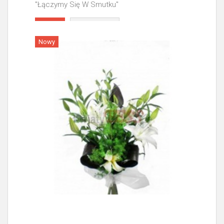
"Łączymy Się W Smutku"
Więcej
Nowy