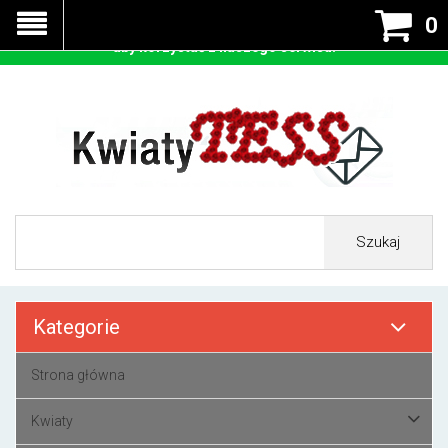
Nasza strona korzysta z cookies - czyli tzw ciastek w celu
0
prawidłowego działania. Zaakceptuj przyjmowanie cookies
aby korzystać z naszego serwisu.
Szukaj
Kategorie
Strona główna
Kwiaty