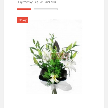
"Łączymy Się W Smutku"
Więcej
Nowy