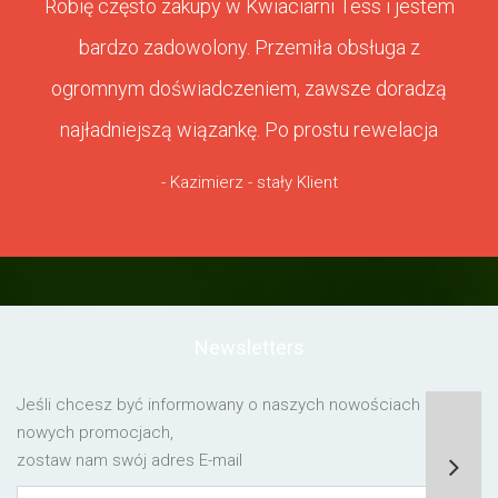
Robię często zakupy w Kwiaciarni Tess i jestem
bardzo zadowolony. Przemiła obsługa z
ogromnym doświadczeniem, zawsze doradzą
najładniejszą wiązankę. Po prostu rewelacja
- Kazimierz - stały Klient
Newsletters
Jeśli chcesz być informowany o naszych nowościach lub o
nowych promocjach,
zostaw nam swój adres E-mail