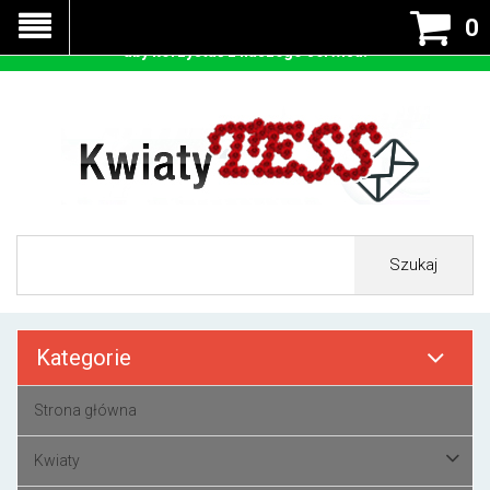
Nasza strona korzysta z cookies - czyli tzw ciastek w celu
0
prawidłowego działania. Zaakceptuj przyjmowanie cookies
aby korzystać z naszego serwisu.
Szukaj
Kategorie
Strona główna
Kwiaty