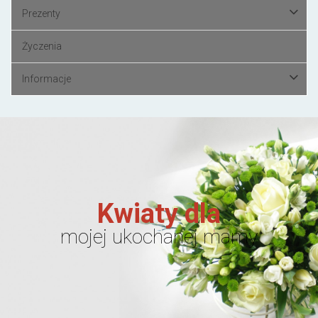
Prezenty
Życzenia
Informacje
Kwiaty dla
mojej ukochanej mamy