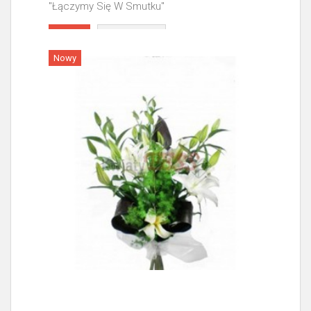
"Łączymy Się W Smutku"
Więcej
Nowy