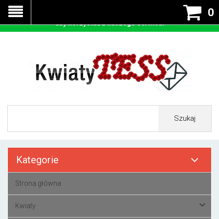
Nasza strona korzysta z cookies - czyli tzw ciastek w celu
0
prawidłowego działania. Zaakceptuj przyjmowanie cookies
aby korzystać z naszego serwisu.
Szukaj
Kategorie
Strona główna
Kwiaty