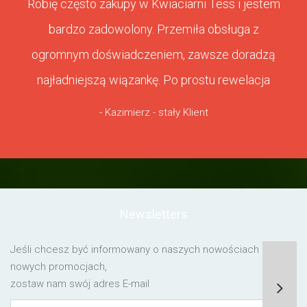
Robię często zakupy w Kwiaciarni Tess i jestem
bardzo zadowolony. Przemiła obsługa z
ogromnym doświadczeniem, zawsze doradzą
najładniejszą wiązankę. Po prostu rewelacja
- Kazimierz - stały Klient
Newsletters
Jeśli chcesz być informowany o naszych nowościach lub o
nowych promocjach,
zostaw nam swój adres E-mail