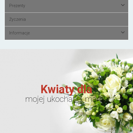
Prezenty
Życzenia
Informacje
Kwiaty dla
mojej ukochanej mamy