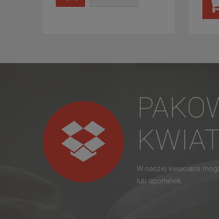
PAKO
KWIA
W naszej kwiaciarni mo
lub upominek.