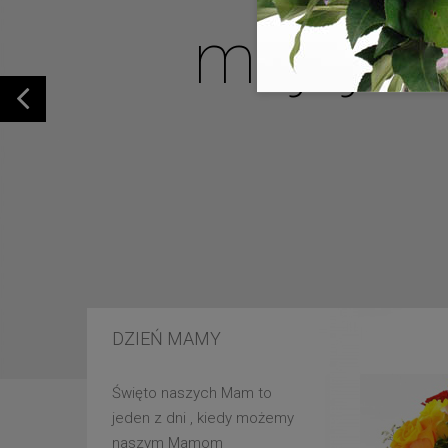
mojej u
DZIEŃ MAMY
Święto naszych Mam to
jeden z dni , kiedy możemy
naszym Mamom