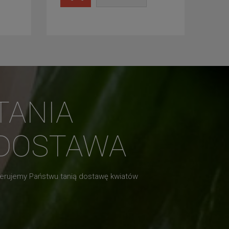
TANIA
DOSTAWA
erujemy Państwu tanią dostawę kwiatów