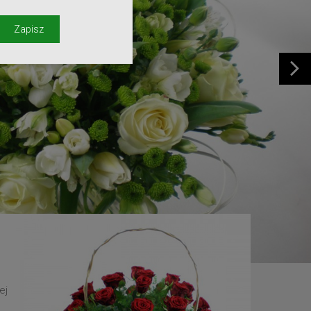
y
Zapisz
ej