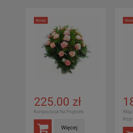
Nowy
Now
225.00 zł
1
Kompozycja Na Pogrzeb
Wiąz
Róży
Więcej