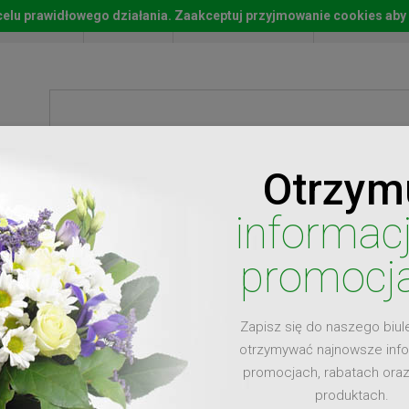
w celu prawidłowego działania. Zaakceptuj przyjmowanie cookies aby
Start
Moje konto
Lista życz
Otrzym
ty
Prezenty
Ży
informac
promocj
Zapisz się do naszego biul
dla
otrzymywać najnowsze inf
promocjach, rabatach ora
produktach.