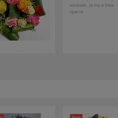
wiedziała , że ma w tobie
oparcie .
y
Nowy