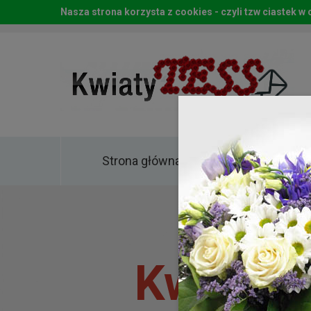
Nasza strona korzysta z cookies - czyli tzw ciastek 
Strona główna
Kwia
Kwiaty 