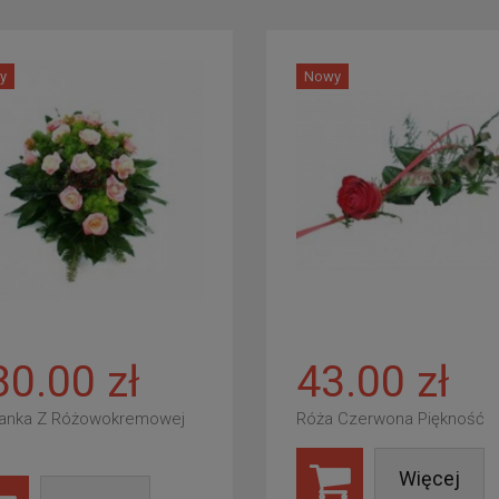
y
Nowy
80.00 zł
43.00 zł
anka Z Różowokremowej
Róża Czerwona Piękność
Więcej