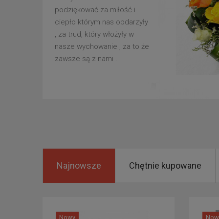
podziękować za miłość i
ciepło którym nas obdarzyły
, za trud, który włożyły w
nasze wychowanie , za to że
zawsze są z nami .
Najnowsze
Chętnie kupowane
Nowy
Now