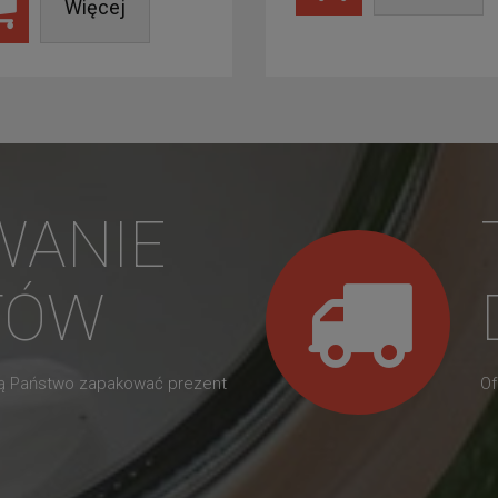
Więcej
WANIE
TÓW
gą Państwo zapakować prezent
Of