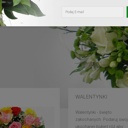
kochanej mam
WALENTYNKI
Walentynki - święto
zakochanych. Podaruj swoj
ukochanej bukiet róż aby