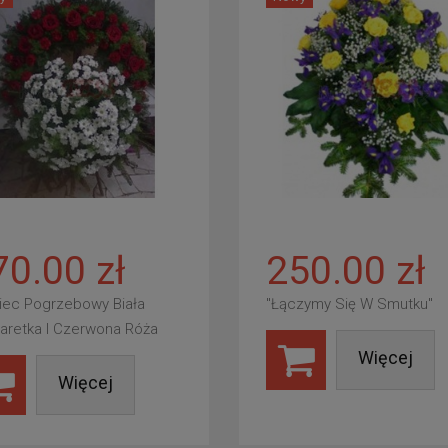
70.00 zł
250.00 zł
iec Pogrzebowy Biała
"Łączymy Się W Smutku"
aretka I Czerwona Róża
Więcej
Więcej