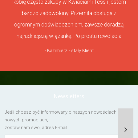
Robię często zakupy w Kwiaciarni Tess i jestem
bardzo zadowolony. Przemiła obsługa z
ogromnym doświadczeniem, zawsze doradzą
najładniejszą wiązankę. Po prostu rewelacja
- Kazimierz - stały Klient
Newsletters
Jeśli chcesz być informowany o naszych nowościach lub o
nowych promocjach,
zostaw nam swój adres E-mail