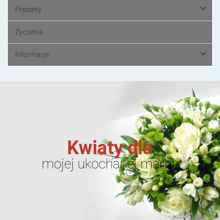
Prezenty
Życzenia
Informacje
Kwiaty dla
mojej ukochanej mamy