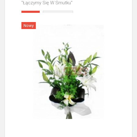
"Łączymy Się W Smutku"
Więcej
Nowy