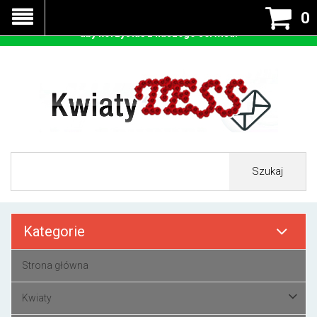
Nasza strona korzysta z cookies - czyli tzw ciastek w celu
0
prawidłowego działania. Zaakceptuj przyjmowanie cookies
aby korzystać z naszego serwisu.
Szukaj
Kategorie
Strona główna
Kwiaty