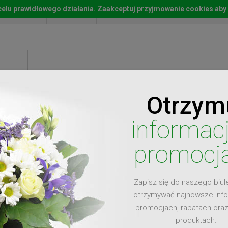
w celu prawidłowego działania. Zaakceptuj przyjmowanie cookies aby
Start
Moje konto
Lista życz
Otrzym
ty
Prezenty
Ży
informac
promocj
Zapisz się do naszego biul
dla
otrzymywać najnowsze inf
promocjach, rabatach ora
produktach.