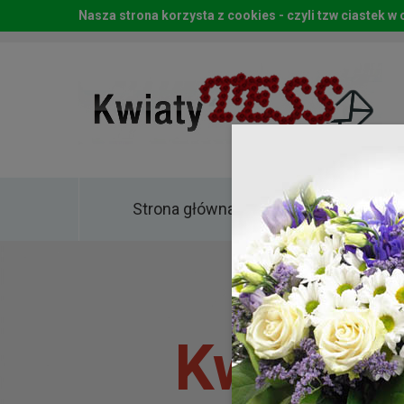
Nasza strona korzysta z cookies - czyli tzw ciastek 
Strona główna
Kwia
Kwiaty 