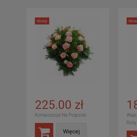
Nowy
Now
225.00 zł
1
Kompozycja Na Pogrzeb
Wiąz
Róży
Więcej