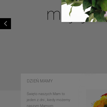
mojej u
DZIEŃ MAMY
Święto naszych Mam to
jeden z dni , kiedy możemy
naszym Mamom