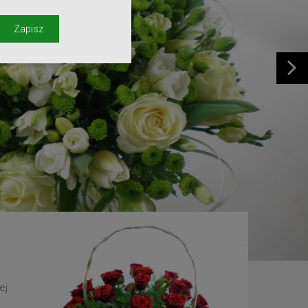
y
Zapisz
ej