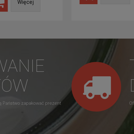
Więcej
WANIE
TÓW
gą Państwo zapakować prezent
Of