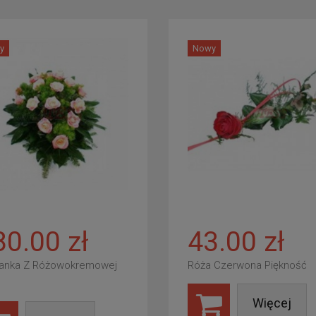
y
Nowy
80.00 zł
43.00 zł
anka Z Różowokremowej
Róża Czerwona Piękność
Więcej