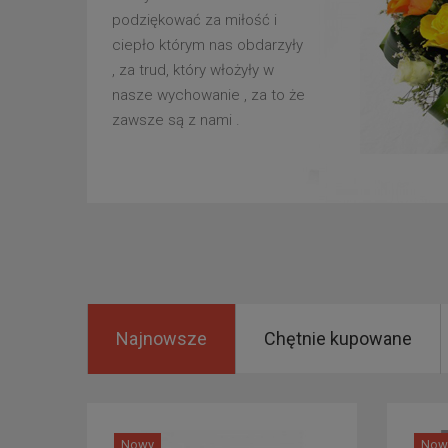
podziękować za miłość i
ciepło którym nas obdarzyły
, za trud, który włożyły w
nasze wychowanie , za to że
zawsze są z nami .
Najnowsze
Chętnie kupowane
Nowy
Now