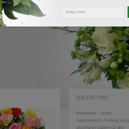
kochanej mam
WALENTYNKI
Walentynki - święto
zakochanych. Podaruj swoj
ukochanej bukiet róż aby