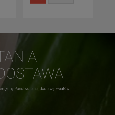
TANIA
DOSTAWA
erujemy Państwu tanią dostawę kwiatów