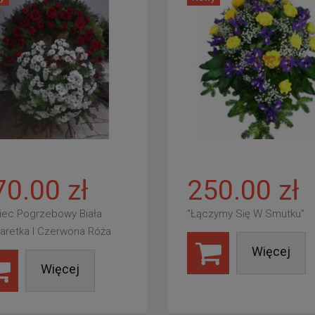
70.00 zł
250.00 zł
iec Pogrzebowy Biała
"Łączymy Się W Smutku"
aretka I Czerwona Róża
Więcej
Więcej