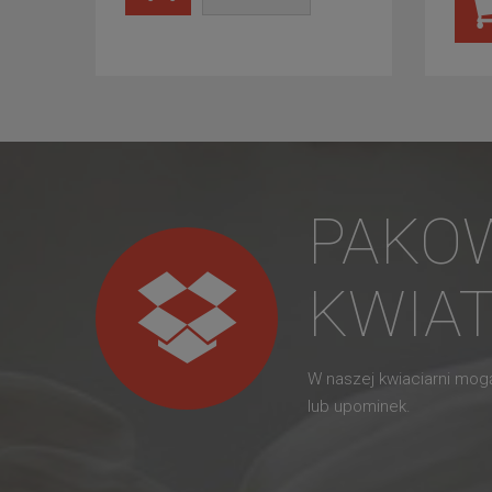
PAKO
KWIA
W naszej kwiaciarni mo
lub upominek.