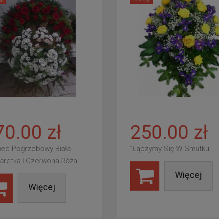
70.00 zł
250.00 zł
iec Pogrzebowy Biała
"Łączymy Się W Smutku"
aretka I Czerwona Róża
Więcej
Więcej