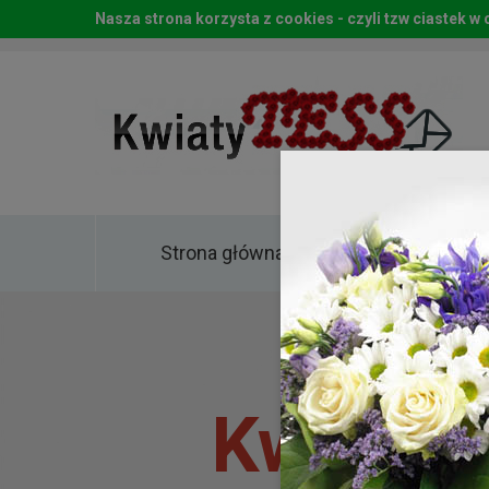
Nasza strona korzysta z cookies - czyli tzw ciastek 
Strona główna
Kwia
Kwiaty 