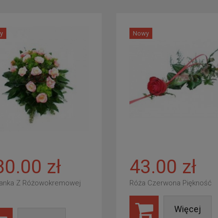
y
Nowy
80.00 zł
43.00 zł
anka Z Różowokremowej
Róża Czerwona Piękność
Więcej