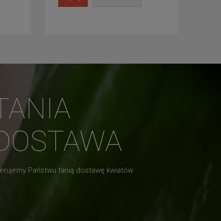
TANIA
DOSTAWA
erujemy Państwu tanią dostawę kwiatów