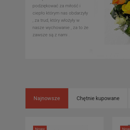
podziękować za miłość i
ciepło którym nas obdarzyły
, za trud, który włożyły w
nasze wychowanie , za to że
zawsze są z nami .
Najnowsze
Chętnie kupowane
Nowy
Now