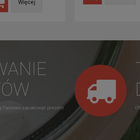
Więcej
WANIE
TÓW
gą Państwo zapakować prezent
Of