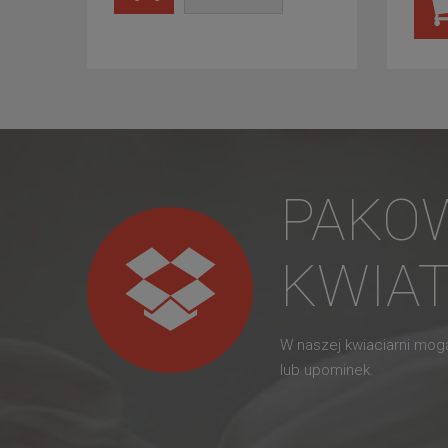
PAKO
KWIA
W naszej kwiaciarni mo
lub upominek.