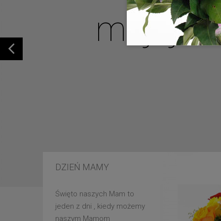
mojej u
DZIEŃ MAMY
Święto naszych Mam to
jeden z dni , kiedy możemy
naszym Mamom