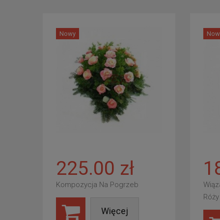
Nowy
Now
225.00 zł
1
Kompozycja Na Pogrzeb
Wiąz
Róży
Więcej