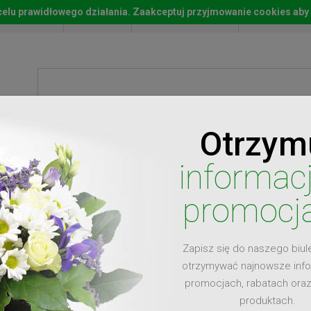
w celu prawidłowego działania. Zaakceptuj przyjmowanie cookies aby
Start
Moje konto
Lista życz
Otrzym
ty
Prezenty
Ży
informac
promocj
Zapisz się do naszego biul
dla
otrzymywać najnowsze inf
promocjach, rabatach ora
produktach.