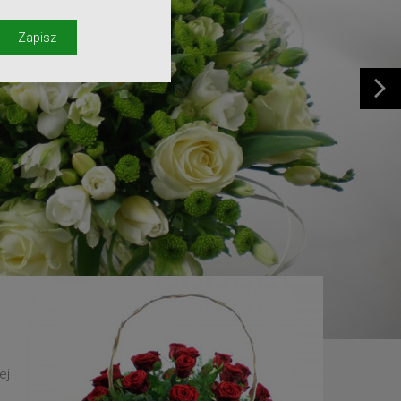
y
Zapisz
ej