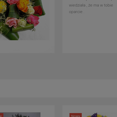
wiedziała , że ma w tobie
oparcie .
y
Nowy