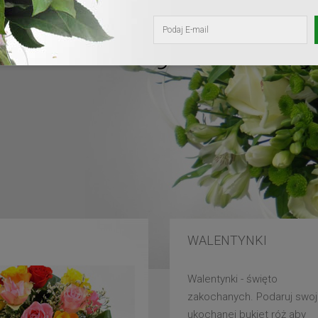
kochanej mam
WALENTYNKI
Walentynki - święto
zakochanych. Podaruj swoj
ukochanej bukiet róż aby