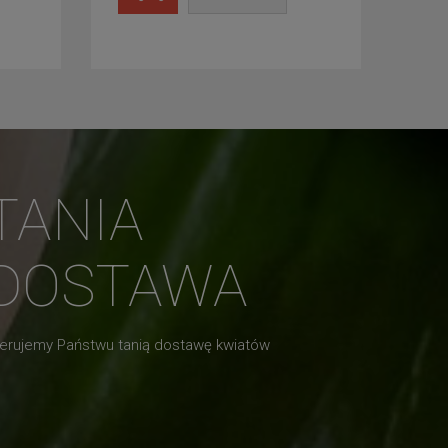
TANIA
DOSTAWA
erujemy Państwu tanią dostawę kwiatów