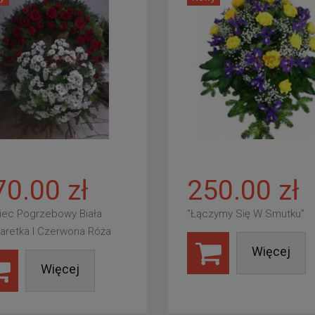
70.00 zł
250.00 zł
iec Pogrzebowy Biała
"Łączymy Się W Smutku"
aretka I Czerwona Róża
Więcej
Więcej