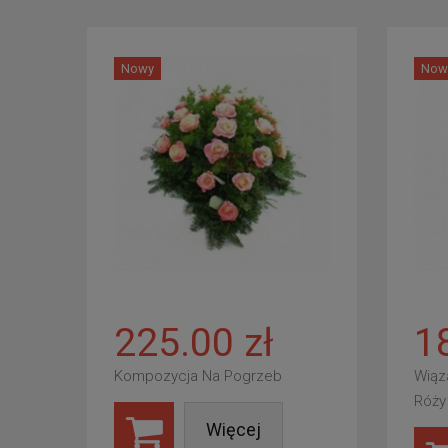
Nowy
Now
225.00 zł
1
Kompozycja Na Pogrzeb
Wiąz
Róży
Więcej