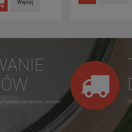
Więcej
WANIE
TÓW
gą Państwo zapakować prezent
Of