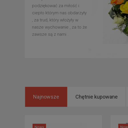
podziękować za miłość i
ciepło którym nas obdarzyły
, za trud, który włożyły w
nasze wychowanie , za to że
zawsze są z nami .
Najnowsze
Chętnie kupowane
Nowy
Now