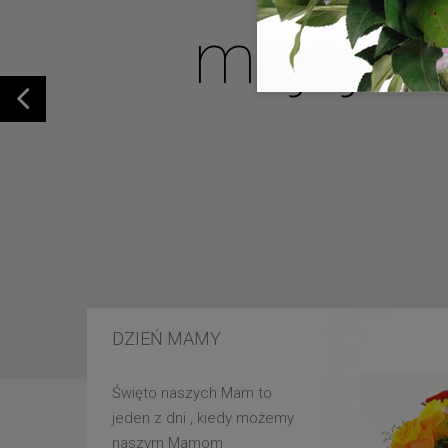
mojej u
DZIEŃ MAMY
Święto naszych Mam to
jeden z dni , kiedy możemy
naszym Mamom