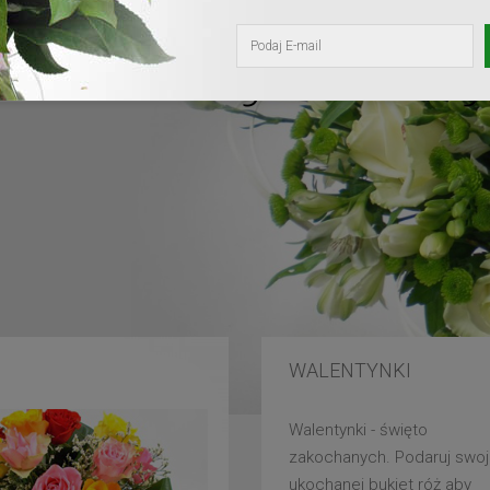
kochanej mam
WALENTYNKI
Walentynki - święto
zakochanych. Podaruj swoj
ukochanej bukiet róż aby