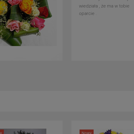
wiedziała , że ma w tobie
oparcie .
y
Nowy