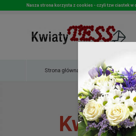
Nasza strona korzysta z cookies - czyli tzw ciastek 
Strona główna
Kwia
Kwiaty 