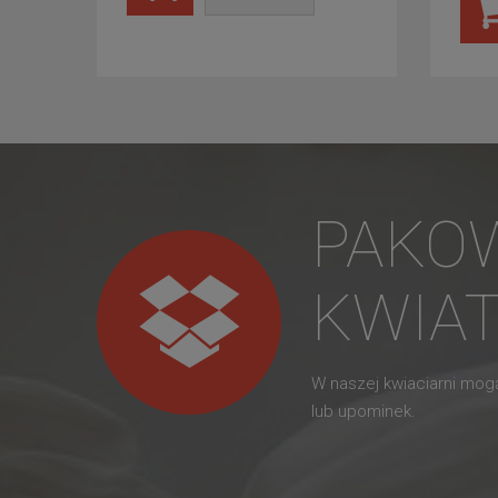
PAKO
KWIA
W naszej kwiaciarni mo
lub upominek.