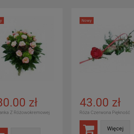
y
Nowy
80.00 zł
43.00 zł
anka Z Różowokremowej
Róża Czerwona Piękność
Więcej