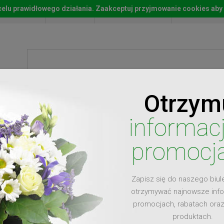
w celu prawidłowego działania. Zaakceptuj przyjmowanie cookies aby
Start
Moje konto
Lista życz
Otrzym
ty
Prezenty
Ży
informac
promocj
Zapisz się do naszego biul
dla
otrzymywać najnowsze inf
promocjach, rabatach ora
produktach.