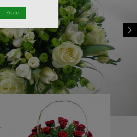
y
Zapisz
ej