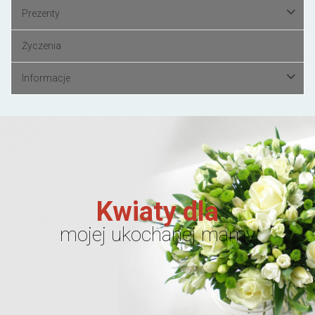
Prezenty
Życzenia
Informacje
Kwiaty dla
mojej ukochanej mamy