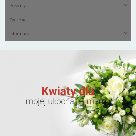
Prezenty
Życzenia
Informacje
Kwiaty dla
mojej ukochanej mamy