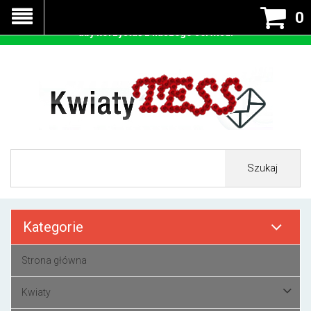
Nasza strona korzysta z cookies - czyli tzw ciastek w celu
0
prawidłowego działania. Zaakceptuj przyjmowanie cookies
aby korzystać z naszego serwisu.
Szukaj
Kategorie
Strona główna
Kwiaty