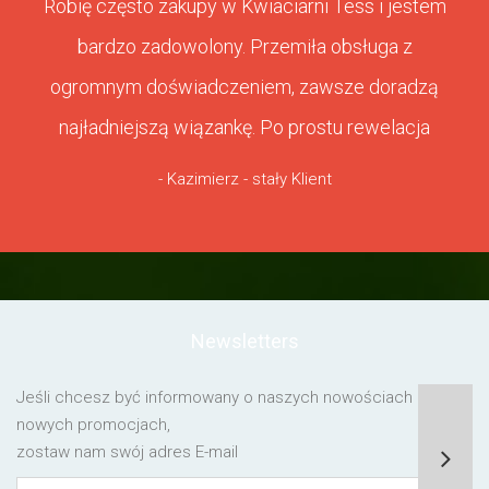
Robię często zakupy w Kwiaciarni Tess i jestem
bardzo zadowolony. Przemiła obsługa z
ogromnym doświadczeniem, zawsze doradzą
najładniejszą wiązankę. Po prostu rewelacja
- Kazimierz - stały Klient
Newsletters
Jeśli chcesz być informowany o naszych nowościach lub o
nowych promocjach,
zostaw nam swój adres E-mail