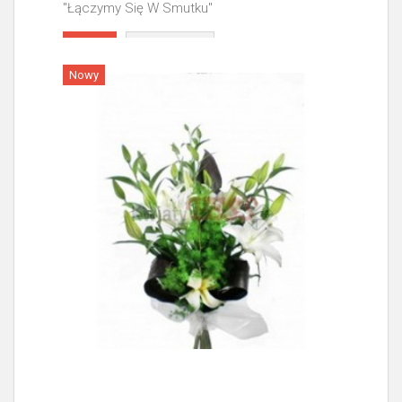
"Łączymy Się W Smutku"
Więcej
Nowy