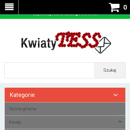
Nasza strona korzysta z cookies - czyli tzw ciastek w celu
0
prawidłowego działania. Zaakceptuj przyjmowanie cookies
aby korzystać z naszego serwisu.
Szukaj
Kategorie
Strona główna
Kwiaty