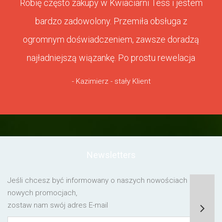
Robię często zakupy w Kwiaciarni Tess i jestem
bardzo zadowolony. Przemiła obsługa z
ogromnym doświadczeniem, zawsze doradzą
najładniejszą wiązankę. Po prostu rewelacja
- Kazimierz - stały Klient
Newsletters
Jeśli chcesz być informowany o naszych nowościach lub o
nowych promocjach,
zostaw nam swój adres E-mail