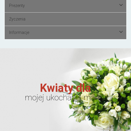
Prezenty
Życzenia
Informacje
Kwiaty dla
mojej ukochanej mamy