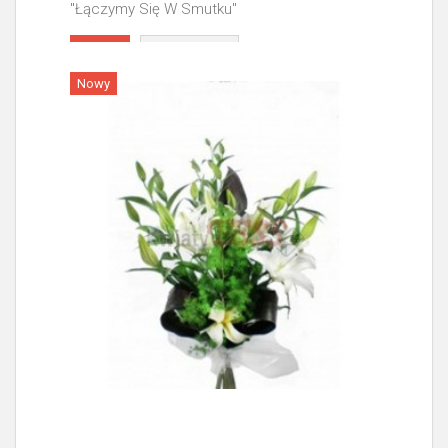
"Łączymy Się W Smutku"
Więcej
Nowy