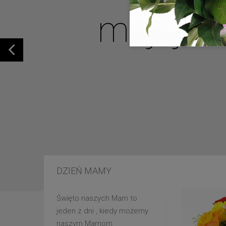
mojej u
DZIEŃ MAMY
Święto naszych Mam to
jeden z dni , kiedy możemy
naszym Mamom