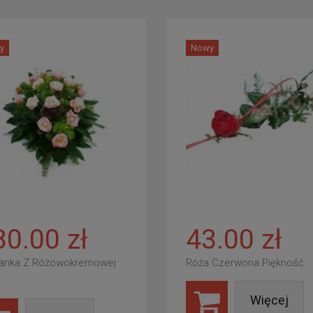
y
Nowy
80.00 zł
43.00 zł
anka Z Różowokremowej
Róża Czerwona Piękność
Więcej