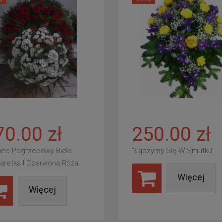
70.00 zł
250.00 zł
iec Pogrzebowy Biała
"Łączymy Się W Smutku"
aretka I Czerwona Róża
Więcej
Więcej