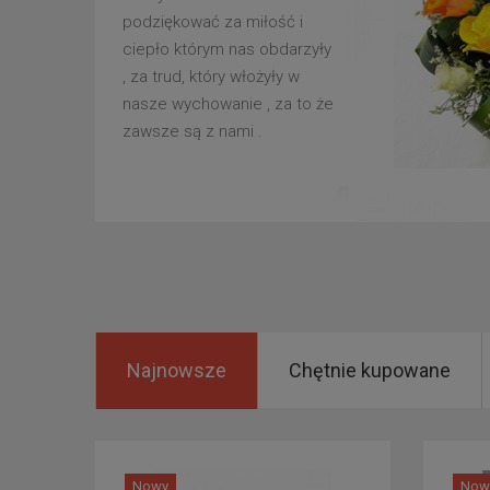
podziękować za miłość i
ciepło którym nas obdarzyły
, za trud, który włożyły w
nasze wychowanie , za to że
zawsze są z nami .
Najnowsze
Chętnie kupowane
Nowy
Now