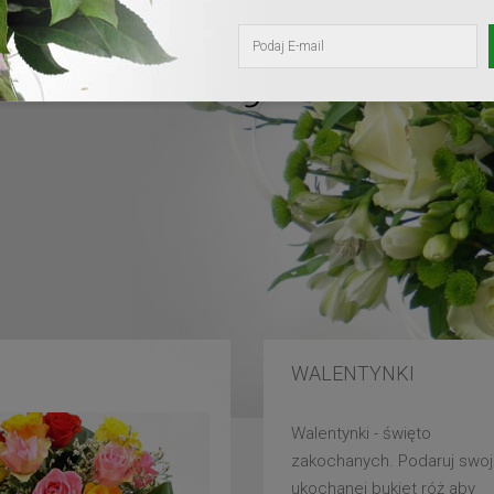
kochanej mam
WALENTYNKI
Walentynki - święto
zakochanych. Podaruj swoj
ukochanej bukiet róż aby