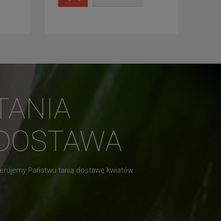
TANIA
DOSTAWA
erujemy Państwu tanią dostawę kwiatów