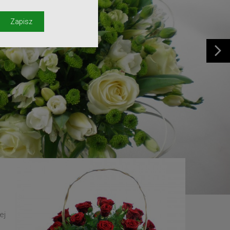
y
Zapisz
ej