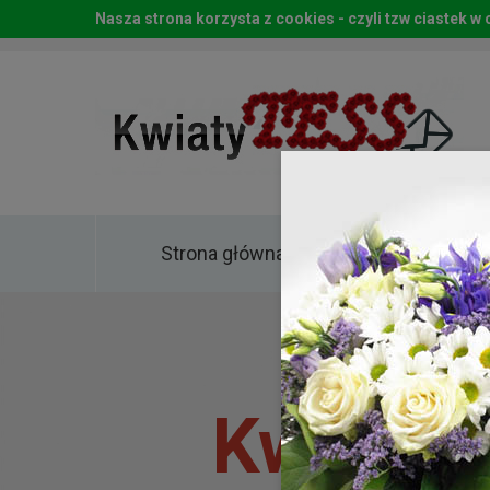
Nasza strona korzysta z cookies - czyli tzw ciastek 
Strona główna
Kwia
Kwiaty 