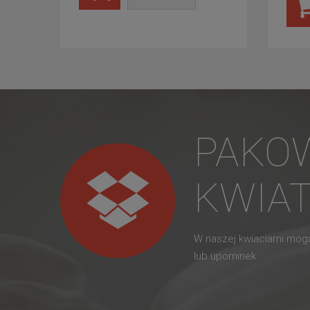
PAKO
KWIA
W naszej kwiaciarni mo
lub upominek.