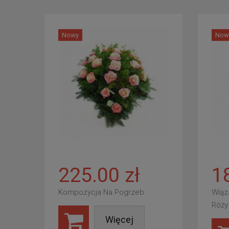
Nowy
Now
225.00 zł
1
Kompozycja Na Pogrzeb
Wiąz
Róży
Więcej