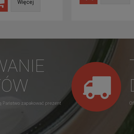
Więcej
WANIE
TÓW
gą Państwo zapakować prezent
Of