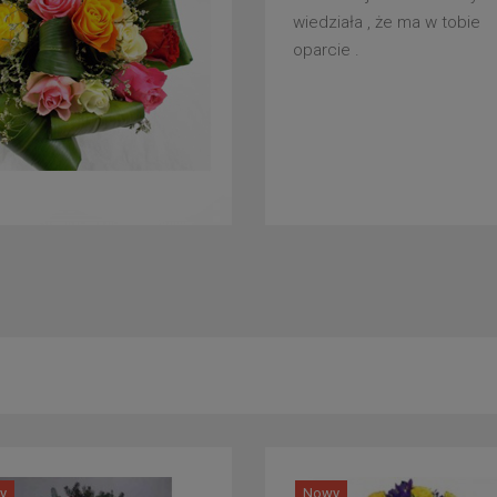
wiedziała , że ma w tobie
oparcie .
y
Nowy