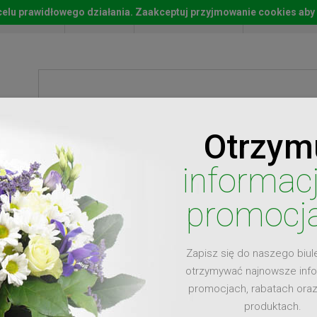
w celu prawidłowego działania. Zaakceptuj przyjmowanie cookies aby
Start
Moje konto
Lista życz
Otrzym
ty
Prezenty
Ży
informac
promocj
Zapisz się do naszego biul
dla
otrzymywać najnowsze inf
promocjach, rabatach ora
produktach.