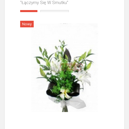
"Łączymy Się W Smutku"
Więcej
Nowy