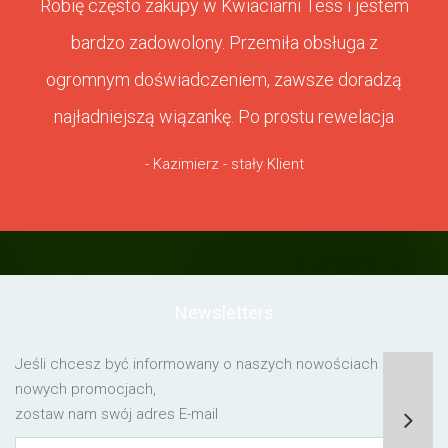
Robię często zakupy w Kwiaciarni Tess i jestem
bardzo zadowolony. Przemiła obsługa z
ogromnym doświadczeniem, zawsze doradzą
najładniejszą wiązankę. Po prostu rewelacja
- Kazimierz - stały Klient
Newsletters
Jeśli chcesz być informowany o naszych nowościach lub o
nowych promocjach,
zostaw nam swój adres E-mail