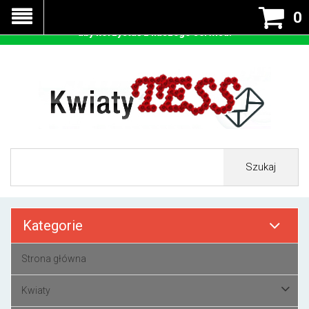
Nasza strona korzysta z cookies - czyli tzw ciastek w celu
0
prawidłowego działania. Zaakceptuj przyjmowanie cookies
aby korzystać z naszego serwisu.
Szukaj
Kategorie
Strona główna
Kwiaty