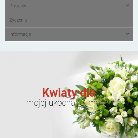
Prezenty
Życzenia
Informacje
Kwiaty dla
mojej ukochanej mamy