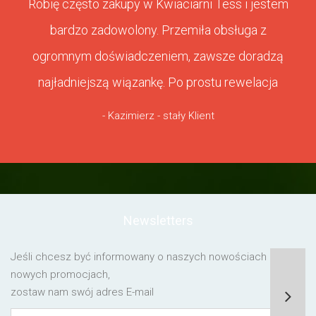
Robię często zakupy w Kwiaciarni Tess i jestem
bardzo zadowolony. Przemiła obsługa z
ogromnym doświadczeniem, zawsze doradzą
najładniejszą wiązankę. Po prostu rewelacja
- Kazimierz - stały Klient
Newsletters
Jeśli chcesz być informowany o naszych nowościach lub o
nowych promocjach,
zostaw nam swój adres E-mail