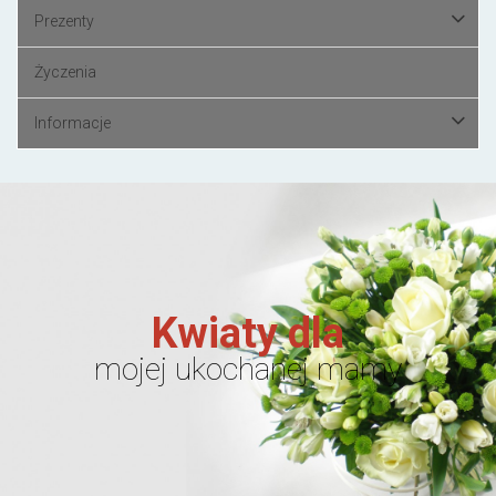
Prezenty
Życzenia
Informacje
Kwiaty dla
mojej ukochanej mamy