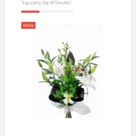
"Łączymy Się W Smutku"
Więcej
Nowy