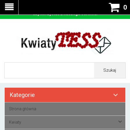
Nasza strona korzysta z cookies - czyli tzw ciastek w celu
0
prawidłowego działania. Zaakceptuj przyjmowanie cookies
aby korzystać z naszego serwisu.
Szukaj
Kategorie
Strona główna
Kwiaty