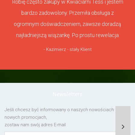
Robię często zakupy w Kwiaciarni Tess i jestem
bardzo zadowolony. Przemiła obsługa z
ogromnym doświadczeniem, zawsze doradzą
najładniejszą wiązankę. Po prostu rewelacja
- Kazimierz - stały Klient
Newsletters
Jeśli chcesz być informowany o naszych nowościach lub o
nowych promocjach,
zostaw nam swój adres E-mail