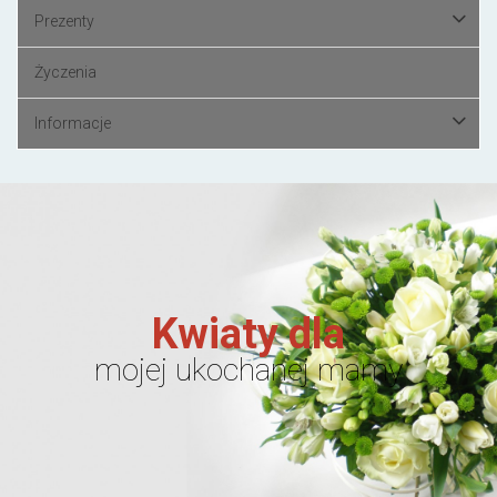
Prezenty
Życzenia
Informacje
Kwiaty dla
mojej ukochanej mamy