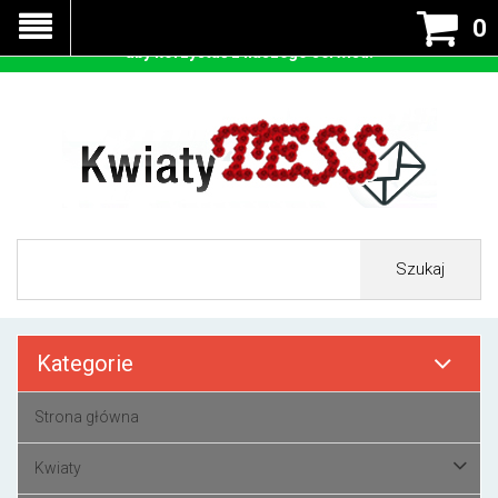
Nasza strona korzysta z cookies - czyli tzw ciastek w celu
0
prawidłowego działania. Zaakceptuj przyjmowanie cookies
aby korzystać z naszego serwisu.
Szukaj
Kategorie
Strona główna
Kwiaty