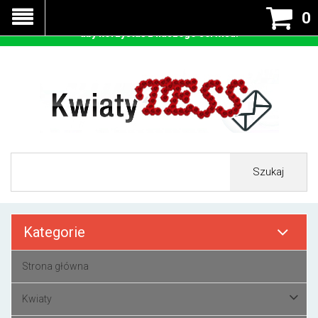
Nasza strona korzysta z cookies - czyli tzw ciastek w celu
0
prawidłowego działania. Zaakceptuj przyjmowanie cookies
aby korzystać z naszego serwisu.
Szukaj
Kategorie
Strona główna
Kwiaty