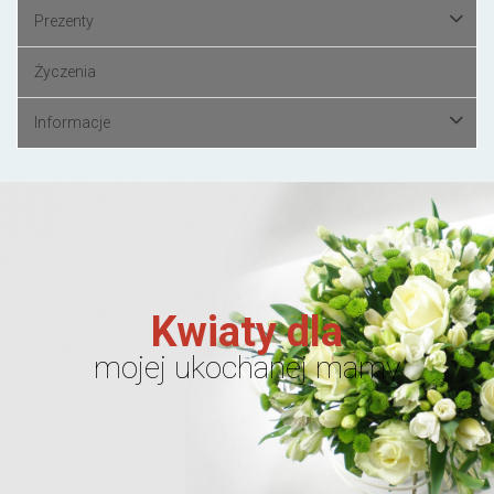
Prezenty
Życzenia
Informacje
Kwiaty dla
mojej ukochanej mamy