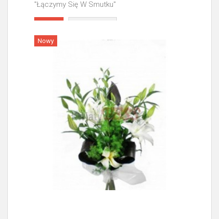
"Łączymy Się W Smutku"
Więcej
Nowy