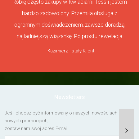
Robię często zakupy w Kwiaciarni Tess i jestem
bardzo zadowolony. Przemiła obsługa z
ogromnym doświadczeniem, zawsze doradzą
najładniejszą wiązankę. Po prostu rewelacja
- Kazimierz - stały Klient
Newsletters
Jeśli chcesz być informowany o naszych nowościach lub o
nowych promocjach,
zostaw nam swój adres E-mail