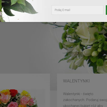
kochanej mam
WALENTYNKI
Walentynki - święto
zakochanych. Podaruj swoj
ukochanej bukiet róż aby