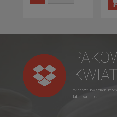
PAKO
KWIA
W naszej kwiaciarni mo
lub upominek.