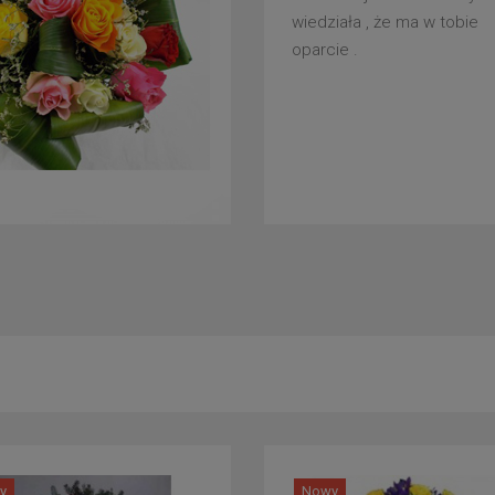
wiedziała , że ma w tobie
oparcie .
y
Nowy