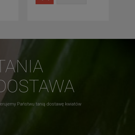
TANIA
DOSTAWA
erujemy Państwu tanią dostawę kwiatów