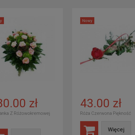
y
Nowy
80.00 zł
43.00 zł
anka Z Różowokremowej
Róża Czerwona Piękność
Więcej