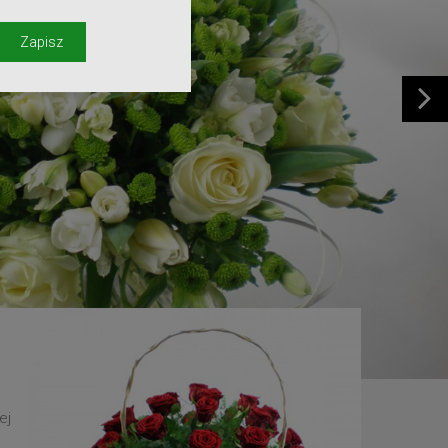
y
Zapisz
ej