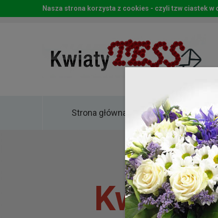
Nasza strona korzysta z cookies - czyli tzw ciastek 
Strona główna
Kwia
Kwiaty 