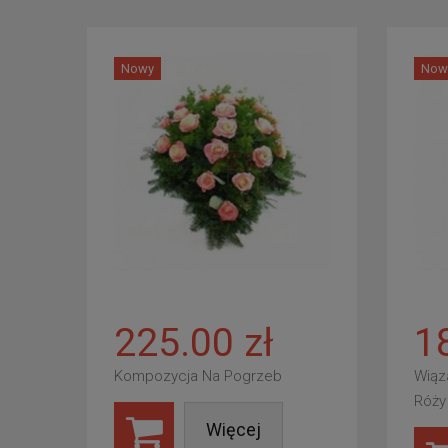
Nowy
Now
225.00 zł
1
Kompozycja Na Pogrzeb
Wiąz
Róży
Więcej