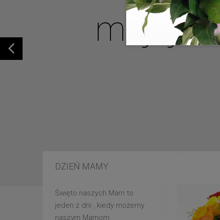
mojej u
DZIEŃ MAMY
Święto naszych Mam to
jeden z dni , kiedy możemy
naszym Mamom