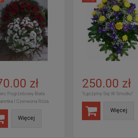
70.00 zł
250.00 zł
iec Pogrzebowy Biała
"Łączymy Się W Smutku"
aretka I Czerwona Róża
Więcej
Więcej