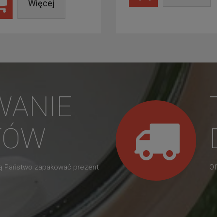
Więcej
WANIE
TÓW
gą Państwo zapakować prezent
Of