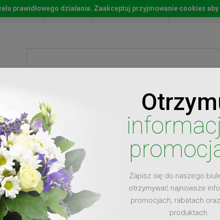
w celu prawidłowego działania. Zaakceptuj przyjmowanie cookies aby
Start
Moje konto
Lista życz
Otrzym
ty
Prezenty
Ży
informac
promocj
Zapisz się do naszego biul
dla
otrzymywać najnowsze inf
promocjach, rabatach ora
produktach.