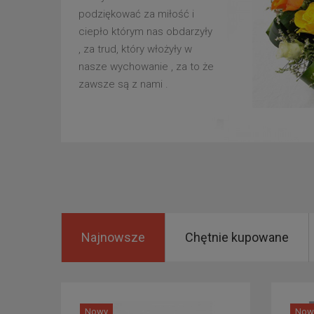
podziękować za miłość i
ciepło którym nas obdarzyły
, za trud, który włożyły w
nasze wychowanie , za to że
zawsze są z nami .
Najnowsze
Chętnie kupowane
Nowy
Now