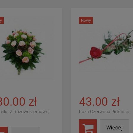
y
Nowy
80.00 zł
43.00 zł
anka Z Różowokremowej
Róża Czerwona Piękność
Więcej