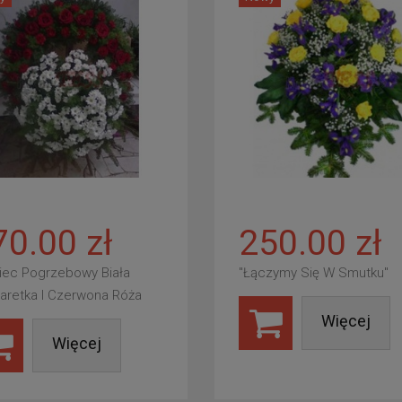
70.00 zł
250.00 zł
iec Pogrzebowy Biała
"Łączymy Się W Smutku"
aretka I Czerwona Róża
Więcej
Więcej