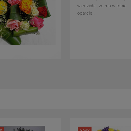
wiedziała , że ma w tobie
oparcie .
y
Nowy