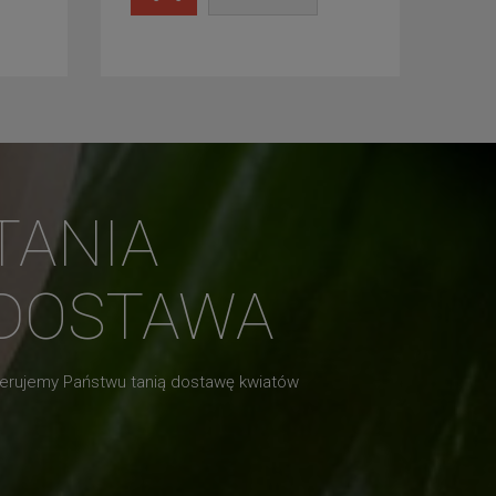
TANIA
DOSTAWA
erujemy Państwu tanią dostawę kwiatów