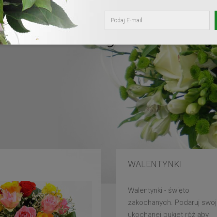
kochanej mam
WALENTYNKI
Walentynki - święto
zakochanych. Podaruj swoj
ukochanej bukiet róż aby