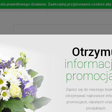
w celu prawidłowego działania. Zaakceptuj przyjmowanie cookies aby
Start
Moje konto
Lista życz
Otrzym
ty
Prezenty
Ży
informac
promocj
Zapisz się do naszego biul
dla
otrzymywać najnowsze inf
promocjach, rabatach ora
produktach.