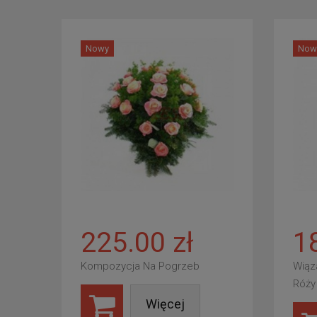
Nowy
Now
225.00 zł
1
Kompozycja Na Pogrzeb
Wiąz
Róży
Więcej