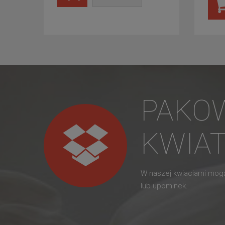
PAKO
KWIA
W naszej kwiaciarni mo
lub upominek.