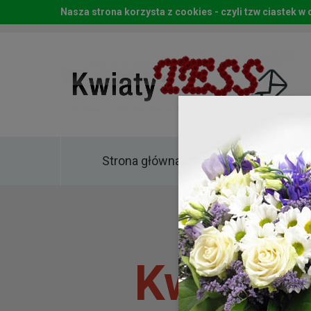
Nasza strona korzysta z cookies - czyli tzw ciastek 
Strona główna
Kwia
Kwiaty 