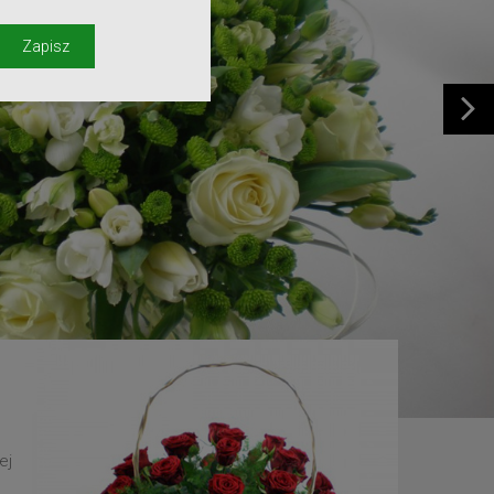
y
Zapisz
ej