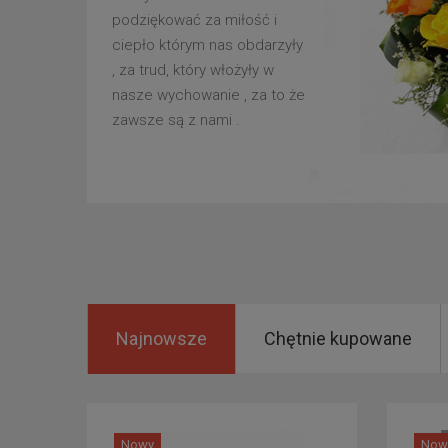
podziękować za miłość i
ciepło którym nas obdarzyły
, za trud, który włożyły w
nasze wychowanie , za to że
zawsze są z nami .
Najnowsze
Chętnie kupowane
Nowy
Now