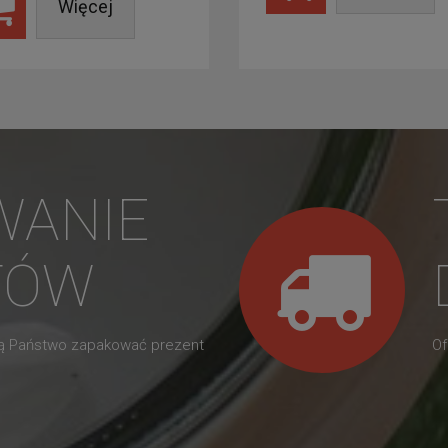
Więcej
WANIE
TÓW
gą Państwo zapakować prezent
Of