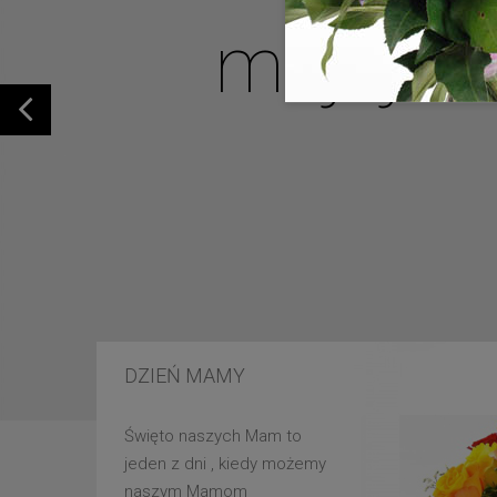
mojej u
DZIEŃ MAMY
Święto naszych Mam to
jeden z dni , kiedy możemy
naszym Mamom