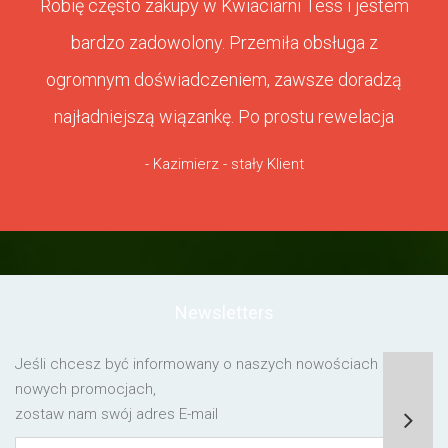
Robię często zakupy w Kwiaciarni Tess i jestem
bardzo zadowolony. Przemiła obsługa z
ogromnym doświadczeniem, zawsze doradzą
najładniejszą wiązankę. Po prostu rewelacja
- Kazimierz - stały Klient
Newsletters
Jeśli chcesz być informowany o naszych nowościach lub o
nowych promocjach,
zostaw nam swój adres E-mail