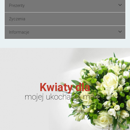
Prezenty
Życzenia
Informacje
Kwiaty dla
mojej ukochanej mamy