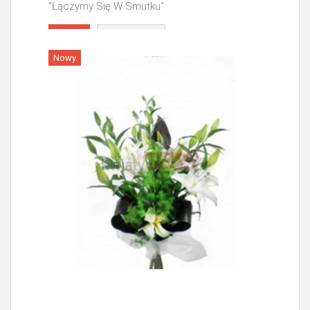
"Łączymy Się W Smutku"
Więcej
Nowy