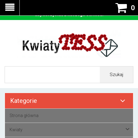
Nasza strona korzysta z cookies - czyli tzw ciastek w celu
0
prawidłowego działania. Zaakceptuj przyjmowanie cookies
aby korzystać z naszego serwisu.
Szukaj
Kategorie
Strona główna
Kwiaty