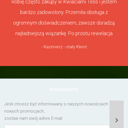
Robię często zakupy w Kwiaciarni Tess i jestem
bardzo zadowolony. Przemiła obsługa z
ogromnym doświadczeniem, zawsze doradzą
najładniejszą wiązankę. Po prostu rewelacja
- Kazimierz - stały Klient
Newsletters
Jeśli chcesz być informowany o naszych nowościach lub o
nowych promocjach,
zostaw nam swój adres E-mail