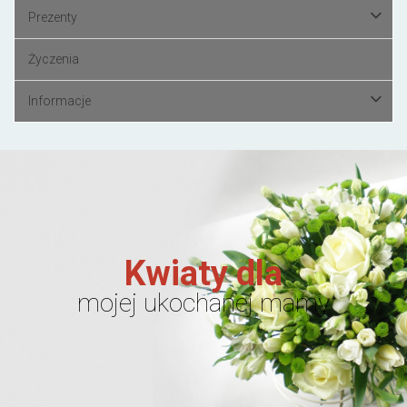
Prezenty
Życzenia
Informacje
Kwiaty dla
mojej ukochanej mamy