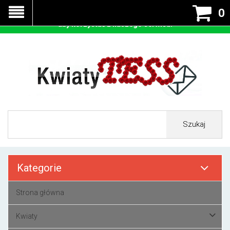
Nasza strona korzysta z cookies - czyli tzw ciastek w celu
0
prawidłowego działania. Zaakceptuj przyjmowanie cookies
aby korzystać z naszego serwisu.
Szukaj
Kategorie
Strona główna
Kwiaty