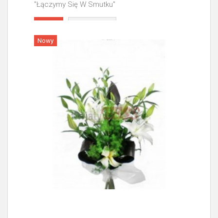
"Łączymy Się W Smutku"
Więcej
Nowy