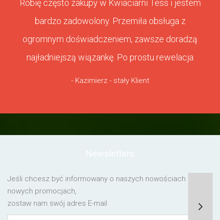
Robię często zakupy w Kwiaciarni Tess i jestem
bardzo zadowolony. Przemiła obsługa z
ogromnym doświadczeniem, zawsze doradzą
najładniejszą wiązankę. Po prostu rewelacja
- Kazimierz - stały Klient
Newsletters
Jeśli chcesz być informowany o naszych nowościach lub o
nowych promocjach,
zostaw nam swój adres E-mail