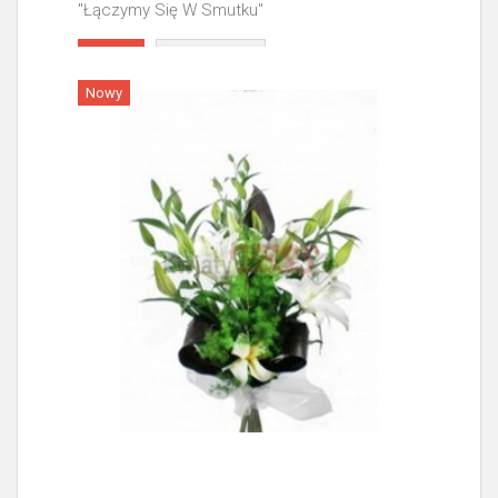
"Łączymy Się W Smutku"
Więcej
Nowy