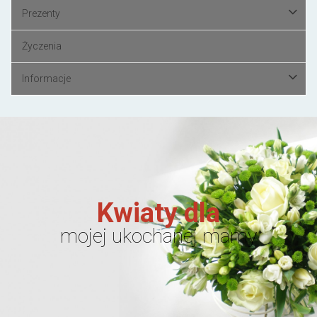
Prezenty
Życzenia
Informacje
Kwiaty dla
mojej ukochanej mamy