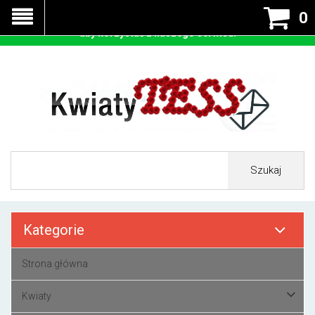
Nasza strona korzysta z cookies - czyli tzw ciastek w celu
0
prawidłowego działania. Zaakceptuj przyjmowanie cookies
aby korzystać z naszego serwisu.
Szukaj
Kategorie
Strona główna
Kwiaty