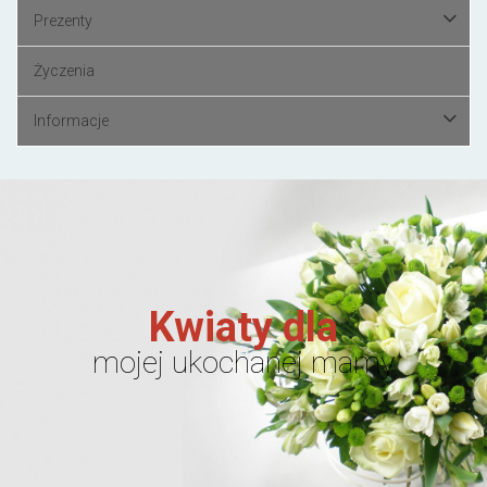
Prezenty
Życzenia
Informacje
Kwiaty dla
mojej ukochanej mamy