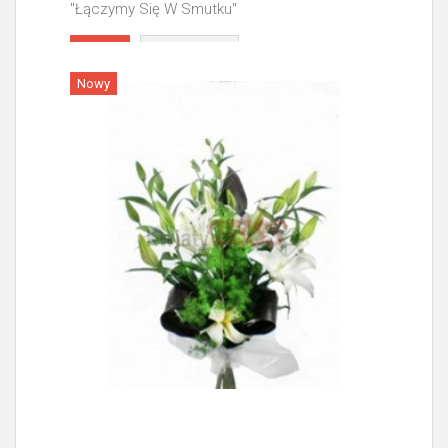
"Łączymy Się W Smutku"
Więcej
Nowy