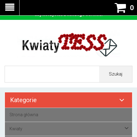
Nasza strona korzysta z cookies - czyli tzw ciastek w celu
0
prawidłowego działania. Zaakceptuj przyjmowanie cookies
aby korzystać z naszego serwisu.
Szukaj
Kategorie
Strona główna
Kwiaty