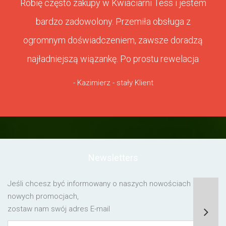
Robię często zakupy w Kwiaciarni Tess i jestem
bardzo zadowolony. Przemiła obsługa z
ogromnym doświadczeniem, zawsze doradzą
najładniejszą wiązankę. Po prostu rewelacja
- Kazimierz - stały Klient
Newsletters
Jeśli chcesz być informowany o naszych nowościach lub o
nowych promocjach,
zostaw nam swój adres E-mail