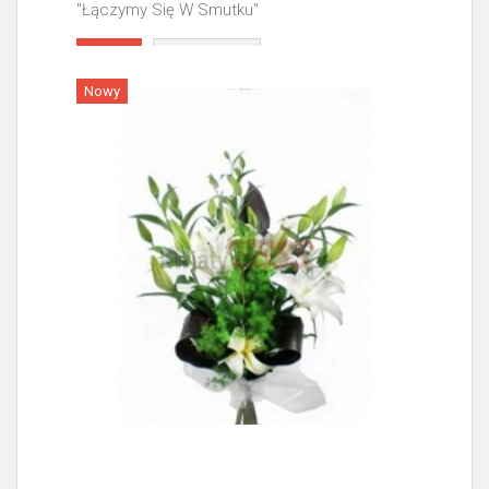
"Łączymy Się W Smutku"
Więcej
Nowy