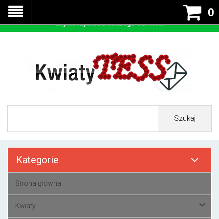
Nasza strona korzysta z cookies - czyli tzw ciastek w celu
0
prawidłowego działania. Zaakceptuj przyjmowanie cookies
aby korzystać z naszego serwisu.
Szukaj
Kategorie
Strona główna
Kwiaty