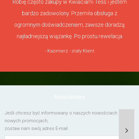
Robię często zakupy w Kwiaciarni Tess i jestem
bardzo zadowolony. Przemiła obsługa z
ogromnym doświadczeniem, zawsze doradzą
najładniejszą wiązankę. Po prostu rewelacja
- Kazimierz - stały Klient
Newsletters
Jeśli chcesz być informowany o naszych nowościach lub o
nowych promocjach,
zostaw nam swój adres E-mail