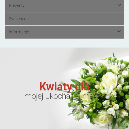
Prezenty
Życzenia
Informacje
Kwiaty dla
mojej ukochanej mamy