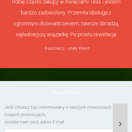
Robię często zakupy w Kwiaciarni Tess i jestem
bardzo zadowolony. Przemiła obsługa z
ogromnym doświadczeniem, zawsze doradzą
najładniejszą wiązankę. Po prostu rewelacja
- Kazimierz - stały Klient
Newsletters
Jeśli chcesz być informowany o naszych nowościach lub o
nowych promocjach,
zostaw nam swój adres E-mail