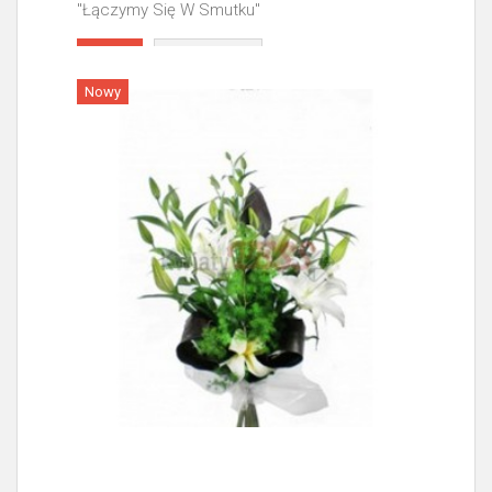
"Łączymy Się W Smutku"
Więcej
Nowy