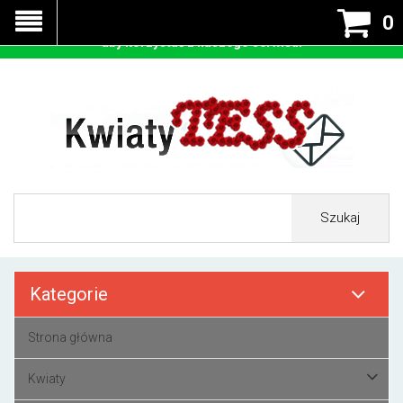
Nasza strona korzysta z cookies - czyli tzw ciastek w celu
0
prawidłowego działania. Zaakceptuj przyjmowanie cookies
aby korzystać z naszego serwisu.
Szukaj
Kategorie
Strona główna
Kwiaty