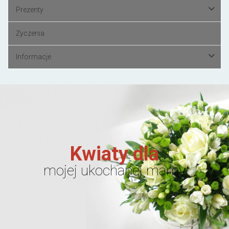
Prezenty
Życzenia
Informacje
Kwiaty dla
mojej ukochanej mamy