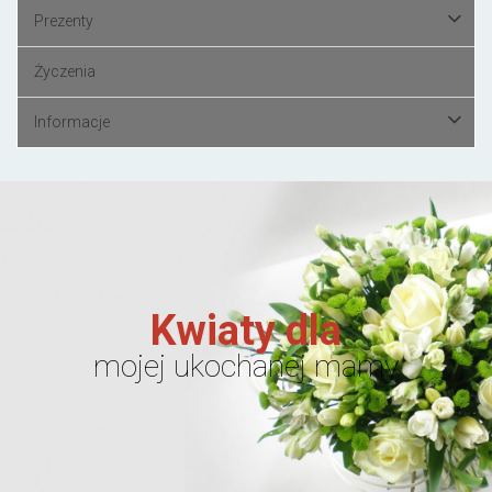
Prezenty
Życzenia
Informacje
Kwiaty dla
mojej ukochanej mamy