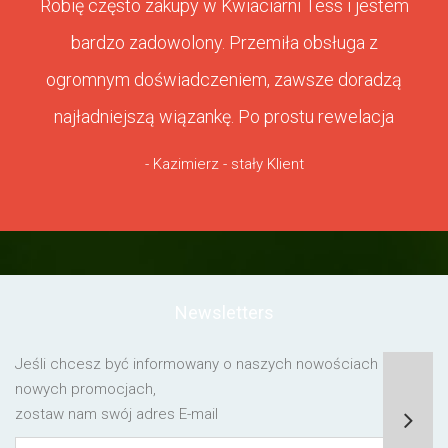
Robię często zakupy w Kwiaciarni Tess i jestem
bardzo zadowolony. Przemiła obsługa z
ogromnym doświadczeniem, zawsze doradzą
najładniejszą wiązankę. Po prostu rewelacja
- Kazimierz - stały Klient
Newsletters
Jeśli chcesz być informowany o naszych nowościach lub o
nowych promocjach,
zostaw nam swój adres E-mail