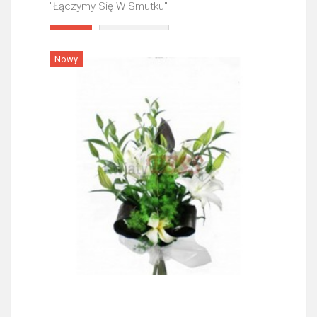
"Łączymy Się W Smutku"
Więcej
Nowy