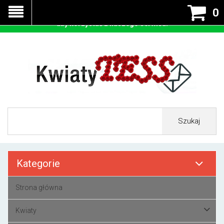
Nasza strona korzysta z cookies - czyli tzw ciastek w celu
0
prawidłowego działania. Zaakceptuj przyjmowanie cookies
aby korzystać z naszego serwisu.
Szukaj
Kategorie
Strona główna
Kwiaty